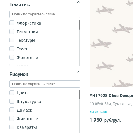
Тематика
Модерн
Романтизм
Неоклассика
Флористика
Шебби шик
Геометрия
Молодёжный стиль
Текстуры
Текст
Животные
Город
Рисунок
Для детей и подростков
Морская
Транспорт
Цветы
YH17928 Обои Decopr
Штукатурка
10.05х0.53м, Бумажные,
Дамаск
на складе
Животные
1 950
руб/рул.
Квадраты