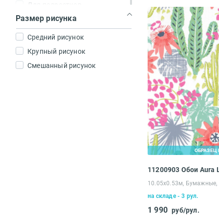
Для подростков
Размер рисунка
Город
Марки и карты
Средний рисунок
Нью-Йорк
Крупный рисунок
Париж
Смешанный рисунок
Кирпичи
Машины
Буквы и надписи
Для девочек
Для мальчиков
Самолеты
ОБРАЗЕЦ 
Круги
11200903 Обои Aura L
10.05х0.53м, Бумажные,
на складе - 3 рул.
1 990
руб/рул.