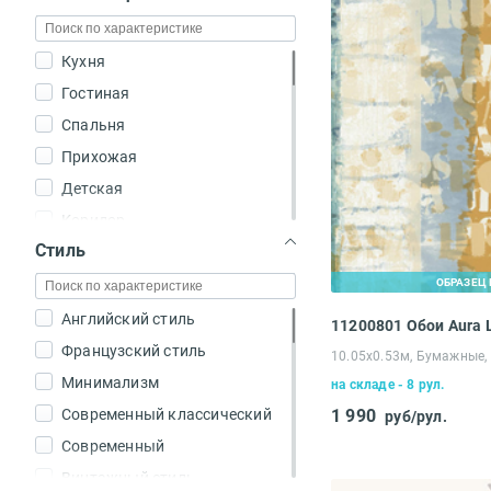
Кухня
Гостиная
Спальня
Прихожая
Детская
Коридор
Стиль
Офис
Зал
ОБРАЗЕЦ 
Зона отдыха
Английский стиль
11200801 Обои Aura L
Коттедж
Французский стиль
10.05х0.53м, Бумажные,
Загородный дом
Минимализм
на складе - 8 рул.
Кабинет
Современный классический
1 990
руб/рул.
Холл
Современный
Столовая
Винтажный стиль