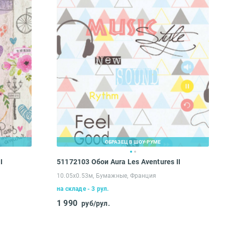
ОБРАЗЕЦ В ШОУ-РУМЕ
I
51172103 Обои Aura Les Aventures II
10.05х0.53м, Бумажные, Франция
на складе - 3 рул.
1 990
руб/рул.