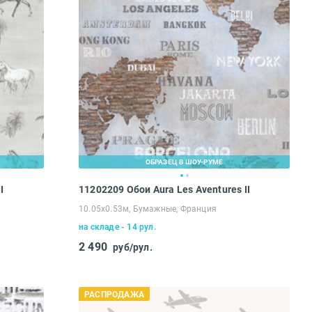
ОБРАЗЕЦ В ШОУ-РУМЕ
I
11202209 Обои Aura Les Aventures II
10.05х0.53м, Бумажные, Франция
на складе - 14 рул.
2 490
руб/рул.
РАСПРОДАЖА