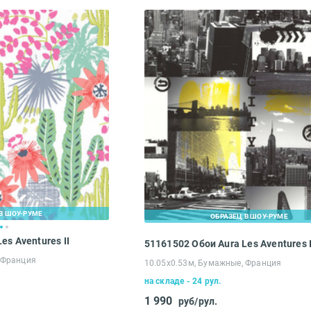
Введите код*
Пропустить
Отправить
В ШОУ-РУМЕ
ОБРАЗЕЦ В ШОУ-РУМЕ
es Aventures II
51161502 Обои Aura Les Aventures I
 Франция
10.05х0.53м, Бумажные, Франция
на складе - 24 рул.
1 990
руб/рул.