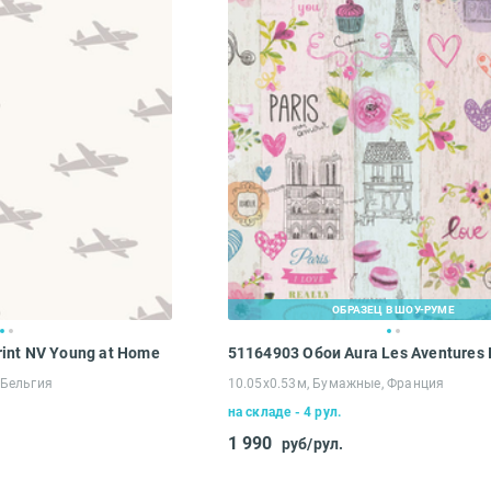
Вам понравился сайт?*
ОБРАЗЕЦ В ШОУ-РУМЕ
int NV Young at Home
51164903 Обои Aura Les Aventures I
Ваше имя*
 Бельгия
10.05х0.53м, Бумажные, Франция
на складе - 4 рул.
1 990
руб/рул.
Что хотелось бы изменить?*