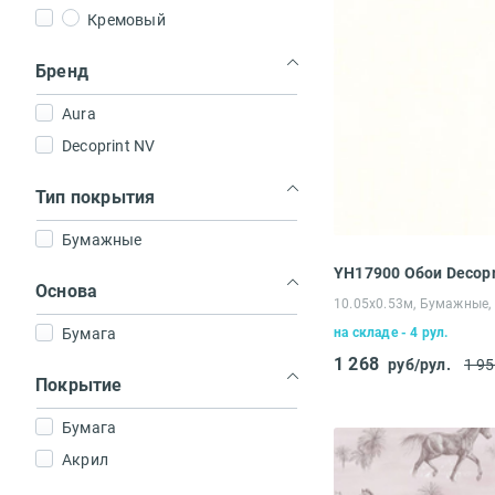
Кремовый
Бренд
Aura
Decoprint NV
Тип покрытия
Бумажные
YH17900 Обои Decopr
Основа
10.05х0.53м, Бумажные,
Бумага
на складе - 4 рул.
1 268
руб/рул.
1 9
Покрытие
Бумага
Акрил