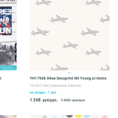
I
YH17928 Обои Decoprint NV Young at Home
10.05х0.53м, Бумажные, Бельгия
на складе - 1 рул.
1 268
руб/рул.
1 950
руб/рул.