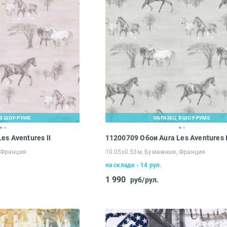
В ШОУ-РУМЕ
ОБРАЗЕЦ В ШОУ-РУМЕ
es Aventures II
11200709 Обои Aura Les Aventures I
 Франция
10.05х0.53м, Бумажные, Франция
на складе - 14 рул.
1 990
руб/рул.