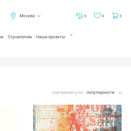
Москва
0
0
0
ам
Строителям
Наши проекты
сортировать по:
популярности