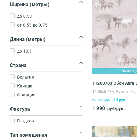
Ширина (метры)
до 0.53
от 0.53 до 0.75
Длина (метры)
до 10.1
Страна
ОБРАЗЕЦ 
Бельгия
11200703 Обои Aura L
Канада
10.05х0.53м, Бумажные,
Франция
на складе - 24 рул.
1 990
Фактура
руб/рул.
Гладкая
Тип помещения