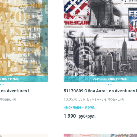
В ШОУ-РУМЕ
ОБРАЗЕЦ В ШОУ-РУМЕ
es Aventures II
51170809 Обои Aura Les Aventures I
 Франция
10.05х0.53м, Бумажные, Франция
на складе - 8 рул.
1 990
руб/рул.