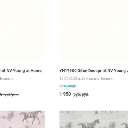
int NV Young at Home
YH17900 Обои Decoprint NV Young 
 Бельгия
10.05х0.53м, Бумажные, Бельгия
на складе
1 950
50
руб/рул.
руб/рул.