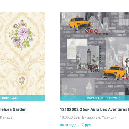
В ШОУ-РУМЕ
ОБРАЗЕЦ В ШОУ-РУМЕ
helsea Garden
12102002 Обои Aura Les Aventures I
 Канада
10.05х0.53м, Бумажные, Франция
на складе - 17 рул.