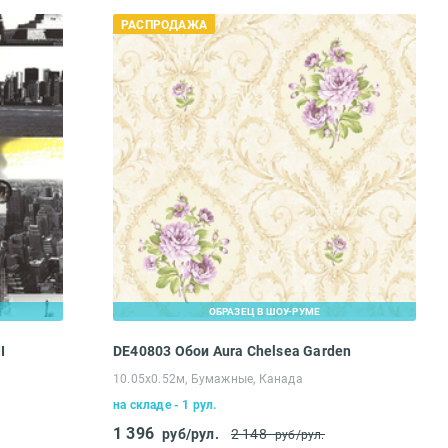
РАСПРОДАЖА
ОБРАЗЕЦ В ШОУ-РУМЕ
I
DE40803 Обои Aura Chelsea Garden
10.05х0.52м, Бумажные, Канада
на складе - 1 рул.
1 396
руб/рул.
2 148
руб/рул.