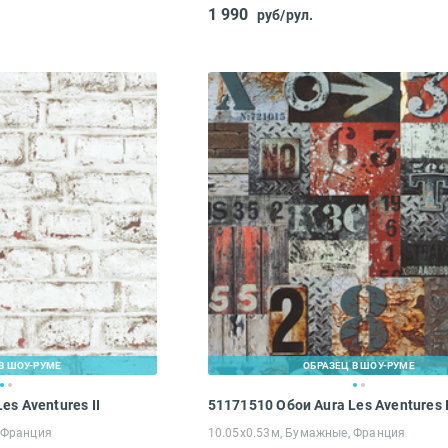
1 990
руб/рул.
В ШОУ-РУМЕ
ОБРАЗЕЦ В ШОУ-РУМЕ
es Aventures II
51171510 Обои Aura Les Aventures I
 Франция
10.05х0.53м, Бумажные, Франция