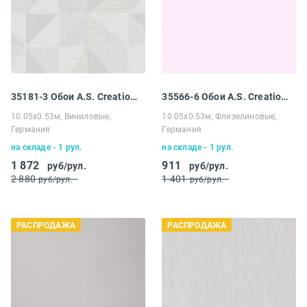
35181-3 Обои A.S. Creation Распродажа
35566-6 Обои A.S. Creation Распродажа
10.05х0.53м, Виниловые,
10.05х0.53м, Флизелиновые,
Германия
Германия
на складе - 1 рул.
на складе - 1 рул.
1 872
911
руб/рул.
руб/рул.
2 880
1 401
руб/рул.
руб/рул.
РАСПРОДАЖА
РАСПРОДАЖА