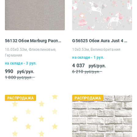
56132 Обои Marburg Распродажа
G56525 Обои Aura Just 4 Kids 2
10.05х0.53м, Флизелиновые,
10х0.53м, Великобритания
Германия
на складе - 1 рул.
на складе - 3 рул.
4 037
руб/рул.
990
руб/рул.
6 210
руб/рул.
1 800
руб/рул.
РАСПРОДАЖА
РАСПРОДАЖА