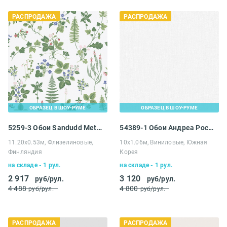
РАСПРОДАЖА
РАСПРОДАЖА
ОБРАЗЕЦ В ШОУ-РУМЕ
ОБРАЗЕЦ В ШОУ-РУМЕ
5259-3 Обои Sandudd Metsapolku
54389-1 Обои Андреа Росси Черади
11.20х0.53м, Флизелиновые,
10х1.06м, Виниловые, Южная
Финляндия
Корея
на складе - 1 рул.
на складе - 1 рул.
2 917
3 120
руб/рул.
руб/рул.
4 488
4 800
руб/рул.
руб/рул.
РАСПРОДАЖА
РАСПРОДАЖА