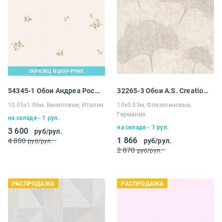
ОБРАЗЕЦ В ШОУ-РУМЕ
54345-1 Обои Андреа Росси Стромболи
32265-3 Обои A.S. Creation Распродажа
10.05х1.06м, Виниловые, Италия
10х0.53м, Флизелиновые,
Германия
на складе - 1 рул.
на складе - 1 рул.
3 600
руб/рул.
1 866
4 800
руб/рул.
руб/рул.
2 870
руб/рул.
РАСПРОДАЖА
РАСПРОДАЖА