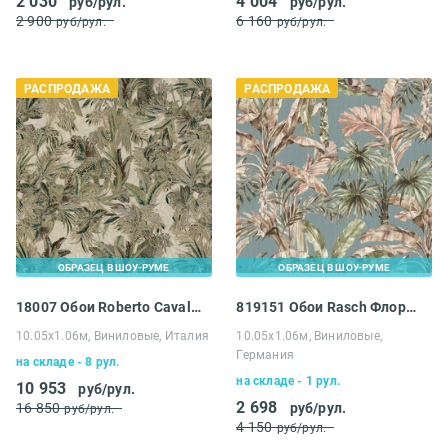
2 030
4 004
руб/рул.
руб/рул.
2 900
6 160
руб/рул.
руб/рул.
РАСПРОДАЖА
РАСПРОДАЖА
ОБРАЗЕЦ В ШОУ-РУМЕ
ОБРАЗЕЦ В ШОУ-РУМЕ
18007 Обои Roberto Cavalli №7
819151 Обои Rasch Флорентин 1.06
10.05х1.06м, Виниловые, Италия
10.05х1.06м, Виниловые,
Германия
на складе - 8 рул.
на складе - 1 рул.
10 953
руб/рул.
2 698
16 850
руб/рул.
руб/рул.
4 150
руб/рул.