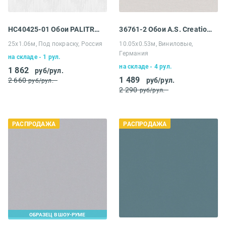
HC40425-01 Обои PALITRA HOME (Home Color) Colorist
36761-2 Обои A.S. Creation Распродажа
25х1.06м, Под покраску, Россия
10.05х0.53м, Виниловые,
Германия
на складе - 1 рул.
на складе - 4 рул.
1 862
руб/рул.
1 489
2 660
руб/рул.
руб/рул.
2 290
руб/рул.
РАСПРОДАЖА
РАСПРОДАЖА
ОБРАЗЕЦ В ШОУ-РУМЕ