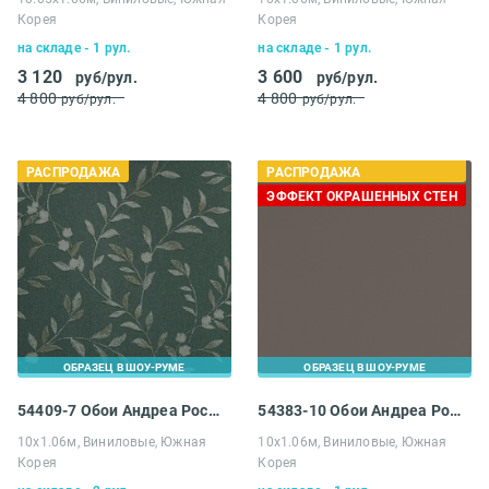
Корея
Корея
на складе - 1 рул.
на складе - 1 рул.
3 120
3 600
руб/рул.
руб/рул.
4 800
4 800
руб/рул.
руб/рул.
РАСПРОДАЖА
РАСПРОДАЖА
ЭФФЕКТ ОКРАШЕННЫХ СТЕН
ОБРАЗЕЦ В ШОУ-РУМЕ
ОБРАЗЕЦ В ШОУ-РУМЕ
54409-7 Обои Андреа Росси Спектрум Арт
54383-10 Обои Андреа Росси Спектрум Про
10х1.06м, Виниловые, Южная
10х1.06м, Виниловые, Южная
Корея
Корея