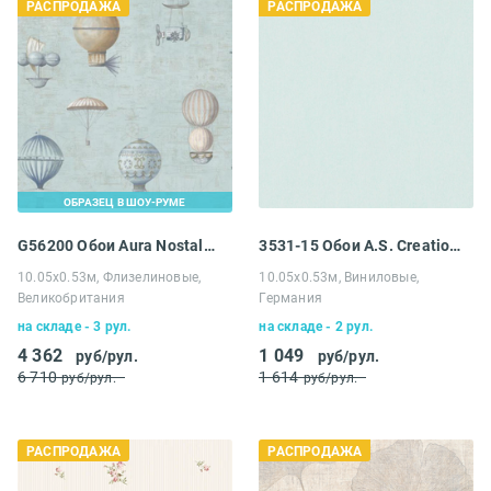
РАСПРОДАЖА
РАСПРОДАЖА
ОБРАЗЕЦ В ШОУ-РУМЕ
G56200 Обои Aura Nostalgie
3531-15 Обои A.S. Creation Распродажа
10.05х0.53м, Флизелиновые,
10.05х0.53м, Виниловые,
Великобритания
Германия
на складе - 3 рул.
на складе - 2 рул.
4 362
1 049
руб/рул.
руб/рул.
6 710
1 614
руб/рул.
руб/рул.
РАСПРОДАЖА
РАСПРОДАЖА