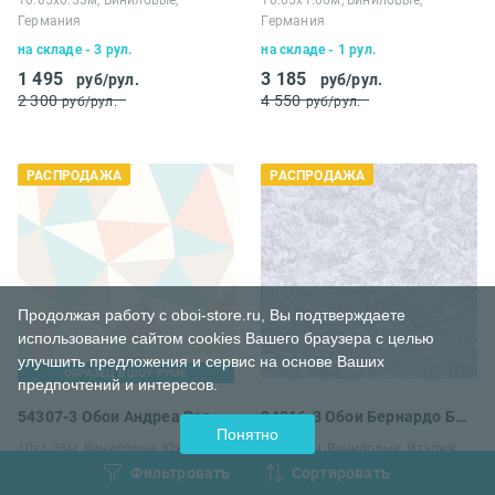
Германия
Германия
на складе - 3 рул.
на складе - 1 рул.
1 495
3 185
руб/рул.
руб/рул.
2 300
4 550
руб/рул.
руб/рул.
РАСПРОДАЖА
РАСПРОДАЖА
Продолжая работу с oboi-store.ru, Вы подтверждаете
использование сайтом cookies Вашего браузера с целью
улучшить предложения и сервис на основе Ваших
ОБРАЗЕЦ В ШОУ-РУМЕ
предпочтений и интересов.
54307-3 Обои Андреа Росси Арлекин
84216-3 Обои Бернардо Барталуччи Карлотта
Понятно
10х1.06м, Виниловые, Южная
10х1.06м, Виниловые, Италия
Корея
Фильтровать
Сортировать
на складе - 1 рул.