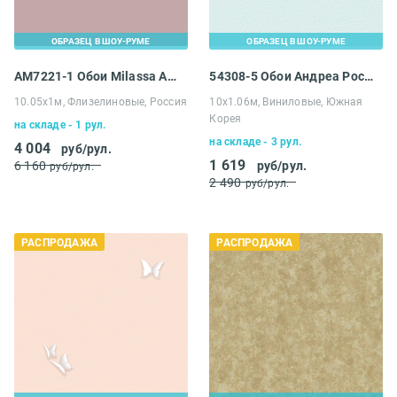
ОБРАЗЕЦ В ШОУ-РУМЕ
ОБРАЗЕЦ В ШОУ-РУМЕ
AM7221-1 Обои Milassa Ambiplain
54308-5 Обои Андреа Росси Галлинара
10.05х1м, Флизелиновые, Россия
10х1.06м, Виниловые, Южная
Корея
на складе - 1 рул.
на складе - 3 рул.
4 004
руб/рул.
1 619
6 160
руб/рул.
руб/рул.
2 490
руб/рул.
РАСПРОДАЖА
РАСПРОДАЖА