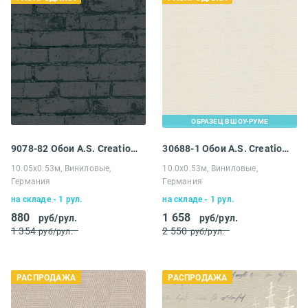
ОБРАЗЕЦ В ШОУ-РУМЕ
9078-82 Обои A.S. Creation Распродажа
30688-1 Обои A.S. Creation Распродажа
10.05х0.53м, Виниловые,
10.0х0.53м, Виниловые,
Германия
Германия
на складе - 1 рул.
на складе - 1 рул.
880
1 658
руб/рул.
руб/рул.
1 354
2 550
руб/рул.
руб/рул.
РАСПРОДАЖА
РАСПРОДАЖА