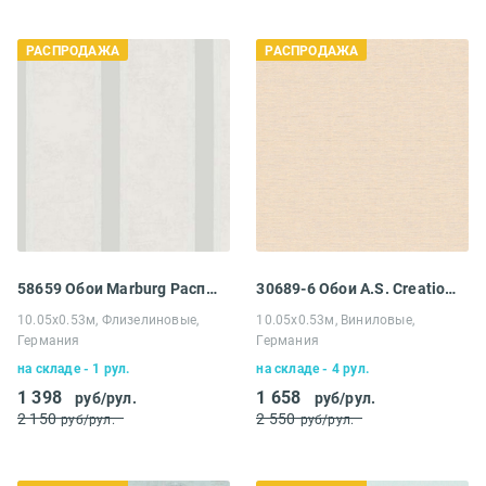
РАСПРОДАЖА
РАСПРОДАЖА
58659 Обои Marburg Распродажа
30689-6 Обои A.S. Creation Распродажа
10.05х0.53м, Флизелиновые,
10.05х0.53м, Виниловые,
Германия
Германия
на складе - 1 рул.
на складе - 4 рул.
1 398
1 658
руб/рул.
руб/рул.
2 150
2 550
руб/рул.
руб/рул.