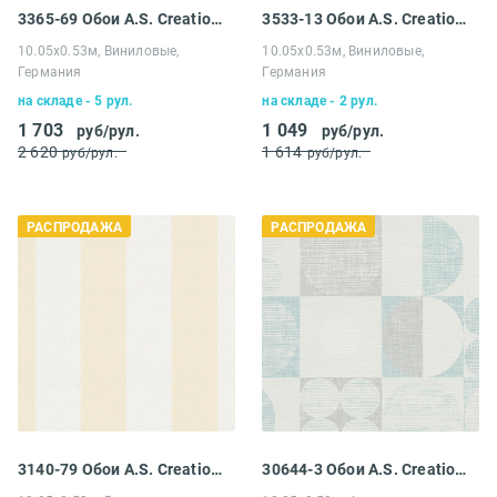
3365-69 Обои A.S. Creation Распродажа
3533-13 Обои A.S. Creation Распродажа
10.05х0.53м, Виниловые,
10.05х0.53м, Виниловые,
Германия
Германия
на складе - 5 рул.
на складе - 2 рул.
1 703
1 049
руб/рул.
руб/рул.
2 620
1 614
руб/рул.
руб/рул.
РАСПРОДАЖА
РАСПРОДАЖА
3140-79 Обои A.S. Creation Распродажа
30644-3 Обои A.S. Creation Распродажа