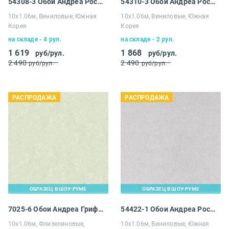
54308-3 Обои Андреа Росси Галлинара
54310-3 Обои Андреа Росси Галлинара
10х1.06м, Виниловые, Южная
10х1.06м, Виниловые, Южная
Корея
Корея
на складе - 4 рул.
на складе - 2 рул.
1 619
1 868
руб/рул.
руб/рул.
2 490
2 490
руб/рул.
руб/рул.
РАСПРОДАЖА
РАСПРОДАЖА
ОБРАЗЕЦ В ШОУ-РУМЕ
ОБРАЗЕЦ В ШОУ-РУМЕ
7025-6 Обои Андреа Грифони Рагионе
54422-1 Обои Андреа Росси Каволли
10х1.06м, Флизелиновые,
10х1.06м, Виниловые, Южная