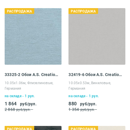
РАСПРОДАЖА
РАСПРОДАЖА
33325-2 Обои A.S. Creation Распродажа
32419-6 Обои A.S. Creation Распродажа
10.05х1.06м, Флизелиновые,
10.05х0.53м, Виниловые,
Германия
Германия
на складе - 1 рул.
на складе - 1 рул.
1 864
880
руб/рул.
руб/рул.
2 868
1 354
руб/рул.
руб/рул.
РАСПРОДАЖА
РАСПРОДАЖА