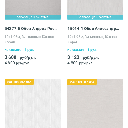
ОБРАЗЕЦ В ШОУ-РУМЕ
ОБРАЗЕЦ В ШОУ-РУМЕ
54377-5 Обои Андреа Росси Гави
15014-1 Обои Алессандро Аллори Росса
10х1.06м, Виниловые, Южная
10х1.06м, Виниловые, Южная
Корея
Корея
на складе - 1 рул.
на складе - 1 рул.
3 600
3 120
руб/рул.
руб/рул.
4 800
4 800
руб/рул.
руб/рул.
РАСПРОДАЖА
РАСПРОДАЖА