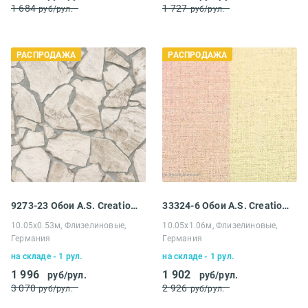
1 684
1 727
руб/рул.
руб/рул.
РАСПРОДАЖА
РАСПРОДАЖА
9273-23 Обои A.S. Creation Распродажа
33324-6 Обои A.S. Creation Распродажа
10.05х0.53м, Флизелиновые,
10.05х1.06м, Флизелиновые,
Германия
Германия
на складе - 1 рул.
на складе - 1 рул.
1 996
1 902
руб/рул.
руб/рул.
3 070
2 926
руб/рул.
руб/рул.