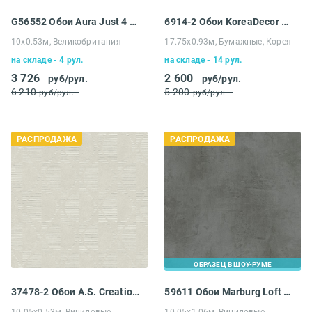
G56552 Обои Aura Just 4 Kids 2
6914-2 Обои KoreaDecor Duplex
10х0.53м, Великобритания
17.75х0.93м, Бумажные, Корея
на складе - 4 рул.
на складе - 14 рул.
3 726
2 600
руб/рул.
руб/рул.
6 210
5 200
руб/рул.
руб/рул.
РАСПРОДАЖА
РАСПРОДАЖА
ОБРАЗЕЦ В ШОУ-РУМЕ
37478-2 Обои A.S. Creation Распродажа
59611 Обои Marburg Loft 106
10.05х0.53м, Виниловые,
10.05х1.06м, Виниловые,