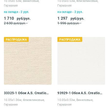
10.05х0.53м, Виниловые,
10.05х0.53м, Флизелиновые,
Германия
Германия
на складе - 2 рул.
на складе - 2 рул.
1 710
1 297
руб/рул.
руб/рул.
2 630
1 996
руб/рул.
руб/рул.
РАСПРОДАЖА
РАСПРОДАЖА
33325-1 Обои A.S. Creation Распродажа
93929-1 Обои A.S. Creation Распродажа
10.05х1.06м, Флизелиновые,
10.05х0.53м, Виниловые,
Германия
Германия