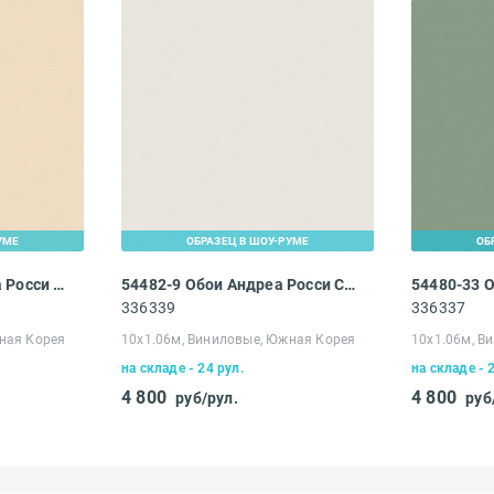
 сервис?*
Ваш e-mail адрес*
УМЕ
ОБРАЗЕЦ В ШОУ-РУМЕ
ОБ
54482-19 Обои Андреа Росси Спектрум Бум
54482-9 Обои Андреа Росси Спектрум Бум
336339
336337
Получать эксклюзивные ск
Вам понравился сайт?*
предложения
ная Корея
10х1.06м, Виниловые, Южная Корея
10х1.06м, В
на складе - 24 рул.
на складе - 
Ваше имя*
4 800
4 800
руб/рул.
руб
ествляется
Что хотелось бы изменить?*
чной доставки