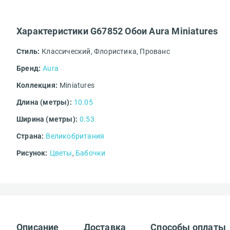
Доставка за п
Характеристики G67852 Обои Aura Miniatures
Комментарий*
Стиль:
Классический,
Флористика,
Прованс
Бренд:
Aura
Коллекция:
Miniatures
Добавить и
Длина (метры):
10.05
Загрузить можн
Доставка до т
Ширина (метры):
0.53
Введите код*
Страна:
Великобритания
Рисунок:
Цветы
,
Бабочки
Описание
Доставка
Способы оплаты