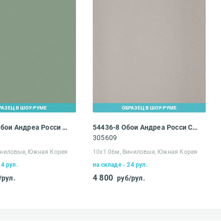
РАЗЕЦ В ШОУ-РУМЕ
ОБРАЗЕЦ В ШОУ-РУМЕ
54480-33 Обои Андреа Росси Спектрум Бум
54436-8 Обои Андреа Росси Спектрум Тренд
305609
идки и
иниловые, Южная Корея
10х1.06м, Виниловые, Южная Корея
24 рул.
на складе - 24 рул.
4 800
/рул.
руб/рул.