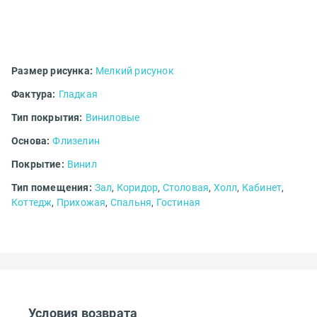
ределы МКАД
Введите код*
Размер рисунка:
Мелкий рисунок
Фактура:
Гладкая
Тип покрытия:
Виниловые
зображение
Пропустить
Отправить
Основа:
Флизелин
о файлы форматов: jpeg, jpg, png. Максимум 10 изображении.
ранспортной компании
БЕСПЛАТНО
Покрытие:
Винил
Тип помещения:
Зал
,
Коридор
,
Столовая
,
Холл
,
Кабинет
,
Коттедж
,
Прихожая
,
Спальня
,
Гостиная
Ост
Условия возврата