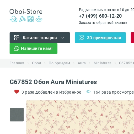
Рады помочь с пн-вс с 10 до 2
+7 (499) 600-12-20
Заказать обратный звонок
Каталог товаров
3D примерочная
Напишите нам!
Главная
Обои
По брендам
Aura
Miniatures
G67852 
G67852 Обои Aura Miniatures
3 раза добавлен в Избранное
164 раза просмотре