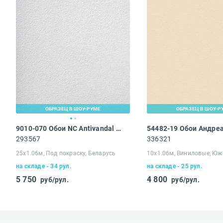
Вам понравился
Ваше имя*
ОБРАЗЕЦ В ШОУ-РУМЕ
ОБРАЗЕЦ В ШОУ-Р
9010-070 Обои NC Antivandal Тисненный флизелин
293567
336321
25х1.06м, Под покраску, Беларусь
10х1.06м, Виниловые, Юж
на складе - 34 рул.
на складе - 25 рул.
Достоинства
5 750
4 800
руб/рул.
руб/рул.
Доставка осущ
Стоимость сро
Недостатки