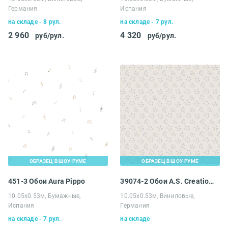
Германия
Испания
на складе - 8 рул.
на складе - 7 рул.
2 960
4 320
руб/рул.
руб/рул.
ОБРАЗЕЦ В ШОУ-РУМЕ
ОБРАЗЕЦ В ШОУ-РУМЕ
451-3 Обои Aura Pippo
39074-2 Обои A.S. Creation Maison Charme
10.05х0.53м, Бумажные,
10.05х0.53м, Виниловые,
Испания
Германия
на складе - 7 рул.
на складе