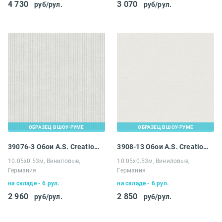
4 730
3 070
руб/рул.
руб/рул.
ОБРАЗЕЦ В ШОУ-РУМЕ
ОБРАЗЕЦ В ШОУ-РУМЕ
39076-3 Обои A.S. Creation Maison Charme
3908-13 Обои A.S. Creation Maison Charme
10.05х0.53м, Виниловые,
10.05х0.53м, Виниловые,
Германия
Германия
на складе - 6 рул.
на складе - 6 рул.
2 960
2 850
руб/рул.
руб/рул.