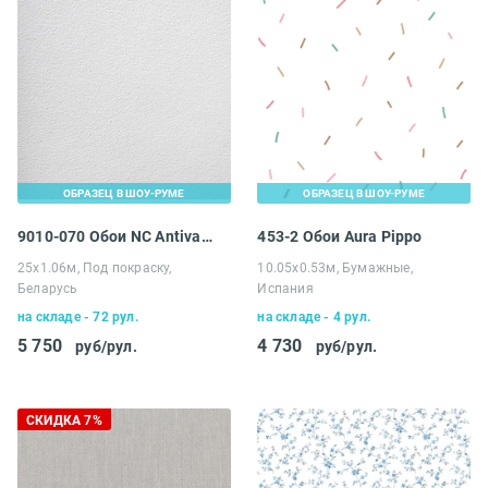
ОБРАЗЕЦ В ШОУ-РУМЕ
ОБРАЗЕЦ В ШОУ-РУМЕ
9010-070 Обои NC Antivandal Тисненный флизелин
453-2 Обои Aura Pippo
25х1.06м, Под покраску,
10.05х0.53м, Бумажные,
Беларусь
Испания
на складе - 72 рул.
на складе - 4 рул.
5 750
4 730
руб/рул.
руб/рул.
СКИДКА 7%