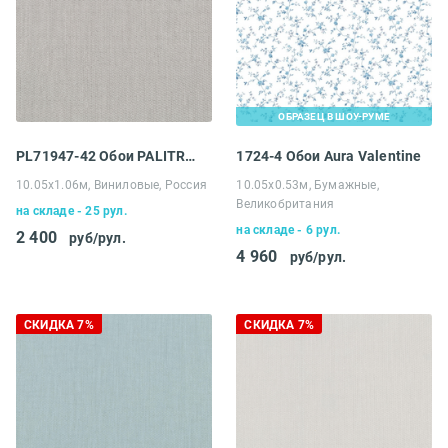
ОБРАЗЕЦ В ШОУ-РУМЕ
PL71947-42 Обои PALITRA LIFE (Palitra) Multicolor
1724-4 Обои Aura Valentine
10.05х1.06м, Виниловые, Россия
10.05х0.53м, Бумажные,
Великобритания
на складе - 25 рул.
на складе - 6 рул.
2 400
руб/рул.
4 960
руб/рул.
СКИДКА 7%
СКИДКА 7%