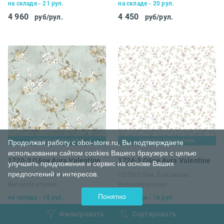
на складе - 21 рул.
на складе - 20 рул.
4 960
4 450
руб/рул.
руб/рул.
ОБРАЗЕЦ В ШОУ-РУМЕ
ОБРАЗЕЦ В ШОУ-РУМЕ
Продолжая работу с oboi-store.ru, Вы подтверждаете
использование сайтом cookies Вашего браузера с целью
1720-3 Обои Aura Valentine
1724-3 Обои Aura Valentine
улучшить предложения и сервис на основе Ваших
предпочтений и интересов.
10.05х0.53м, Бумажные,
10.05х0.53м, Бумажные,
Великобритания
Великобритания
Понятно
на складе - 18 рул.
на складе - 16 рул.
4 960
4 960
руб/рул.
руб/рул.
Фильтровать
Сортировать