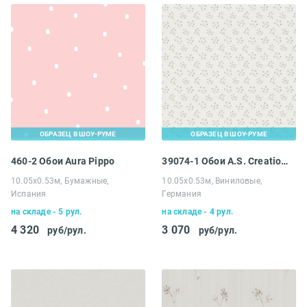
ОБРАЗЕЦ В ШОУ-РУМЕ
ОБРАЗЕЦ В ШОУ-РУМЕ
460-2 Обои Aura Pippo
39074-1 Обои A.S. Creation Maison Charme
10.05х0.53м, Бумажные,
10.05х0.53м, Виниловые,
Испания
Германия
на складе - 5 рул.
на складе - 4 рул.
4 320
3 070
руб/рул.
руб/рул.