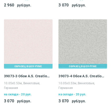
2 960
3 070
руб/рул.
руб/рул.
ОБРАЗЕЦ В ШОУ-РУМЕ
ОБРАЗЕЦ В ШОУ-РУМЕ
39073-3 Обои A.S. Creation Maison Charme
39073-4 Обои A.S. Creation Maison Charme
10.05х0.53м, Виниловые,
10.05х0.53м, Виниловые,
Германия
Германия
на складе - 20 рул.
на складе - 20 рул.
3 070
3 070
руб/рул.
руб/рул.