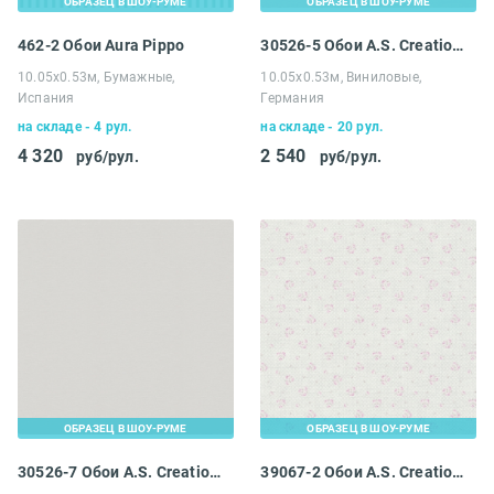
ОБРАЗЕЦ В ШОУ-РУМЕ
ОБРАЗЕЦ В ШОУ-РУМЕ
462-2 Обои Aura Pippo
30526-5 Обои A.S. Creation Maison Charme
10.05х0.53м, Бумажные,
10.05х0.53м, Виниловые,
Испания
Германия
на складе - 4 рул.
на складе - 20 рул.
4 320
2 540
руб/рул.
руб/рул.
ОБРАЗЕЦ В ШОУ-РУМЕ
ОБРАЗЕЦ В ШОУ-РУМЕ
30526-7 Обои A.S. Creation Maison Charme
39067-2 Обои A.S. Creation Maison Charme