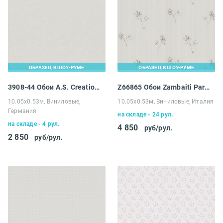
ОБРАЗЕЦ В ШОУ-РУМЕ
ОБРАЗЕЦ В ШОУ-РУМЕ
3908-44 Обои A.S. Creation Maison Charme
Z66865 Обои Zambaiti Parati Satin Flowers IV
10.05х0.53м, Виниловые,
10.05х0.53м, Виниловые, Италия
Германия
на складе - 24 рул.
на складе - 4 рул.
4 850
руб/рул.
2 850
руб/рул.