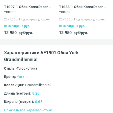
T1097-1 Обои KoreaDecor PLA
T1033-1 Обои KoreaDecor PLA
288635
288638
25х1.06м, Под покраску, Корея
25х1.06м, Под покраску, Корея
на складе - 7 рул.
на складе - 6 рул.
13 950
13 950
руб/рул.
руб/рул.
Характеристики AF1901 Обои York
Grandmillennial
Стиль:
Флористика
Бренд:
York
Коллекция:
Grandmillennial
Длина (метры):
8.20
Ширина (метры):
0.68
Показать все характеристики