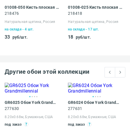
01008-050 Кисть плоская Сибин
01008-025 Кисть плоская Сибин
218476
218418
Натуральная щетина, Россия
Натуральная щетина, Россия
на складе - 4 шт.
на складе - 17 шт.
33
18
руб/шт.
руб/шт.
Другие обои этой коллекции
GR6025 Обои York Grandmillennial
GR6024 Обои York Grandmillennial
277630
277631
8.20х0.68м, Бумажные, США
8.20х0.68м, Бумажные, США
под заказ
под заказ