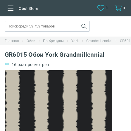
0
0
Главная
Обои
По брендам
York
Grandmillennial
GR6015
GR6015 Обои York Grandmillennial
16 раз просмотрен