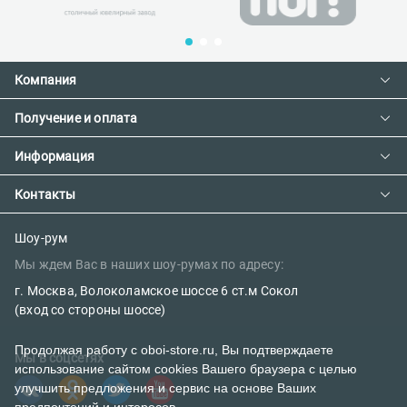
Компания
Получение и оплата
Контакты
О компании
Информация
Доставка и оплата
Сотрудничество
Предзаказ товара с фабрики
Контакты
Как сделать заказ
Вакансии
Возврат товара
Политика конфиденциальности
E-mail:
Шоу-рум
Сертификаты
Мы ждем Вас в наших шоу-румах по адресу:
Правила поклейки обоев
sales@oboi-store.ru
Наш блог
г. Москва, Волоколамское шоссе 6 ст.м Сокол
Телефоны:
(вход со стороны шоссе)
+7 (499) 600-12-20
Продолжая работу с oboi-store.ru, Вы подтверждаете
Мы в соцсетях
использование сайтом cookies Вашего браузера с целью
8 (800) 302-39-84 (бесплатно)
улучшить предложения и сервис на основе Ваших