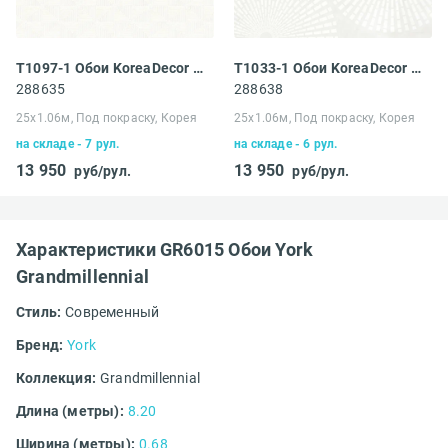
T1097-1 Обои KoreaDecor PLA
T1033-1 Обои KoreaDecor PLA
288635
288638
25х1.06м, Под покраску, Корея
25х1.06м, Под покраску, Корея
на складе - 7 рул.
на складе - 6 рул.
13 950
13 950
руб/рул.
руб/рул.
Характеристики GR6015 Обои York
Grandmillennial
Стиль:
Современный
Бренд:
York
Коллекция:
Grandmillennial
Длина (метры):
8.20
Ширина (метры):
0.68