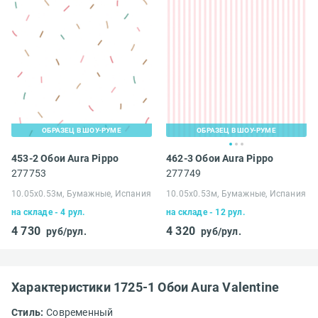
ОБРАЗЕЦ В ШОУ-РУМЕ
ОБРАЗЕЦ В ШОУ-РУМЕ
453-2 Обои Aura Pippo
462-3 Обои Aura Pippo
277753
277749
10.05х0.53м, Бумажные, Испания
10.05х0.53м, Бумажные, Испания
на складе - 4 рул.
на складе - 12 рул.
4 730
4 320
руб/рул.
руб/рул.
Характеристики 1725-1 Обои Aura Valentine
Стиль:
Современный