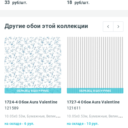
33
18
руб/шт.
руб/шт.
Другие обои этой коллекции
ОБРАЗЕЦ В ШОУ-РУМЕ
ОБРАЗЕЦ В ШОУ-РУМЕ
1724-4 Обои Aura Valentine
1727-4 Обои Aura Valentine
121589
121611
1
0.05х0.53м, Бумажные, Великобритания
1
0.05х0.53м, Бумажные, Великобритания
на складе - 6 рул.
на складе - 10 рул.