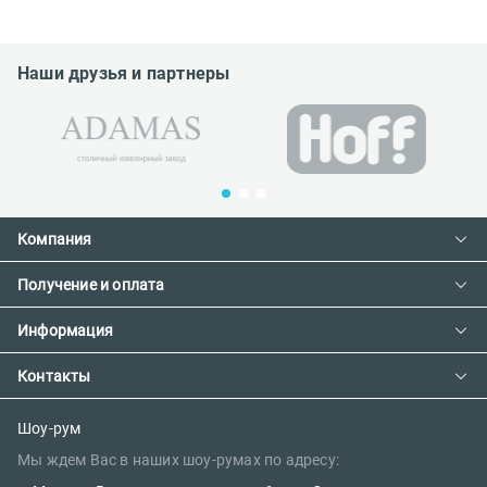
Наши друзья и партнеры
Компания
Получение и оплата
Контакты
О компании
Информация
Доставка и оплата
Сотрудничество
Предзаказ товара с фабрики
Контакты
Как сделать заказ
Вакансии
Возврат товара
Политика конфиденциальности
E-mail:
Шоу-рум
Сертификаты
Мы ждем Вас в наших шоу-румах по адресу:
Правила поклейки обоев
sales@oboi-store.ru