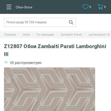
0
0
Главная
Обои
По брендам
Zambaiti Parati
Lamborghini III
Z12807 Обои Zambaiti Parati Lamborghini
III
35 раз просмотрен