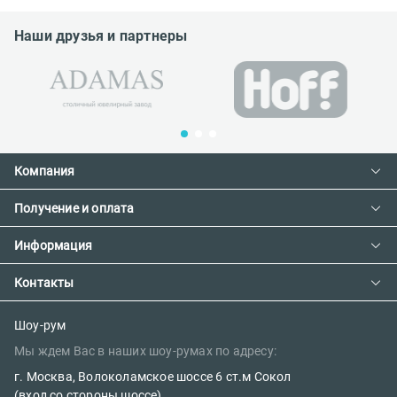
Наши друзья и партнеры
Компания
Получение и оплата
Контакты
О компании
Информация
Доставка и оплата
Сотрудничество
Предзаказ товара с фабрики
Контакты
Как сделать заказ
Вакансии
Возврат товара
Политика конфиденциальности
E-mail:
Шоу-рум
Сертификаты
Мы ждем Вас в наших шоу-румах по адресу:
Правила поклейки обоев
sales@oboi-store.ru
Наш блог
г. Москва, Волоколамское шоссе 6 ст.м Сокол
Телефоны:
(вход со стороны шоссе)