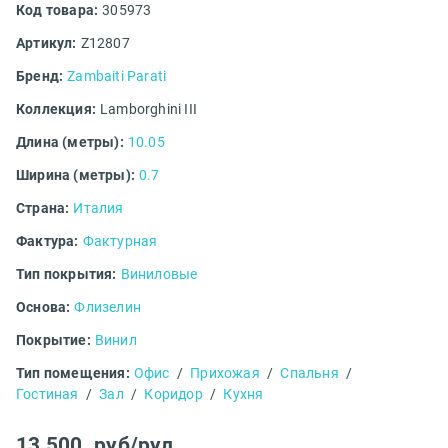
Код товара:
305973
Артикул:
Z12807
Бренд:
Zambaiti Parati
Коллекция:
Lamborghini III
Длина (метры):
10.05
Ширина (метры):
0.7
Страна:
Италия
Фактура:
Фактурная
Тип покрытия:
Виниловые
Основа:
Флизелин
Покрытие:
Винил
Тип помещения:
Офис
/
Прихожая
/
Спальня
/
Гостиная
/
Зал
/
Коридор
/
Кухня
13 500
руб/рул.