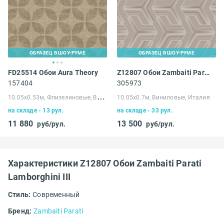
ОБРАЗЕЦ В ШОУ-РУМЕ
ОБРАЗЕЦ В ШОУ-РУМЕ
FD25514 Обои Aura Theory
Z12807 Обои Zambaiti Parati Lamborghini III
157404
305973
1
0.05х0.53м, Флизелиновые, Великобритания
10.05х0.7м, Виниловые, Италия
на складе - 13 рул.
на складе - 33 рул.
11 880
13 500
руб/рул.
руб/рул.
Характеристики Z12807 Обои Zambaiti Parati
Lamborghini III
Стиль:
Современный
Бренд:
Zambaiti Parati