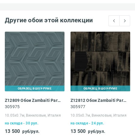
Другие обои этой коллекции
ОБРАЗЕЦ В ШОУ-РУМЕ
ОБРАЗЕЦ В ШОУ-РУМЕ
Z12809 Обои Zambaiti Parati Lamborghini III
Z12812 Обои Zambaiti Parati Lamborghini III
305975
305977
10.05х0.7м, Виниловые, Италия
10.05х0.7м, Виниловые, Италия
на складе - 30 рул.
на складе - 24 рул.
13 500
13 500
руб/рул.
руб/рул.