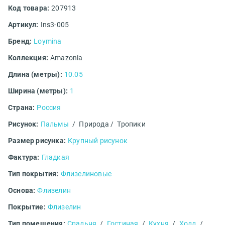
Код товара:
207913
Артикул:
Ins3-005
Бренд:
Loymina
Коллекция:
Amazonia
Длина (метры):
10.05
Ширина (метры):
1
Страна:
Россия
Рисунок:
Пальмы
/
Природа /
Тропики
Размер рисунка:
Крупный рисунок
Фактура:
Гладкая
Тип покрытия:
Флизелиновые
Основа:
Флизелин
Покрытие:
Флизелин
Тип помещения:
Спальня
/
Гостиная
/
Кухня
/
Холл
/