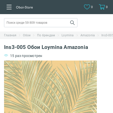
0
0
Главная
Обои
По брендам
Loymina
Amazonia
Ins3-00
Ins3-005 Обои Loymina Amazonia
15 раз просмотрен