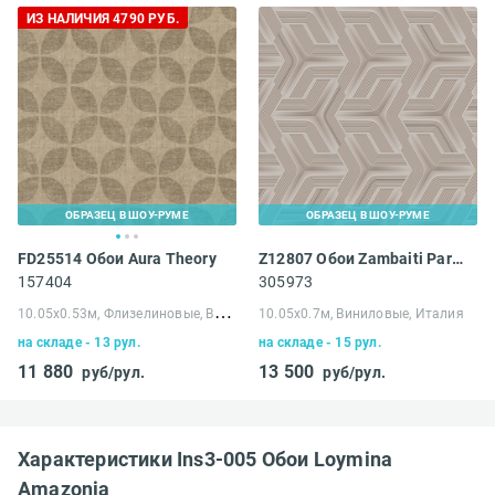
ИЗ НАЛИЧИЯ 4790 РУБ.
ОБРАЗЕЦ В ШОУ-РУМЕ
ОБРАЗЕЦ В ШОУ-РУМЕ
FD25514 Обои Aura Theory
Z12807 Обои Zambaiti Parati Lamborghini III
157404
305973
1
0.05х0.53м, Флизелиновые, Великобритания
10.05х0.7м, Виниловые, Италия
на складе - 13 рул.
на складе - 15 рул.
11 880
13 500
руб/рул.
руб/рул.
Характеристики Ins3-005 Обои Loymina
Amazonia