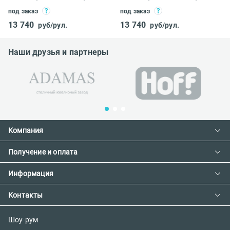
под заказ
под заказ
13 740
13 740
руб/рул.
руб/рул.
Наши друзья и партнеры
Компания
Получение и оплата
Контакты
О компании
Информация
Доставка и оплата
Сотрудничество
Предзаказ товара с фабрики
Контакты
Как сделать заказ
Вакансии
Возврат товара
Политика конфиденциальности
E-mail:
Шоу-рум