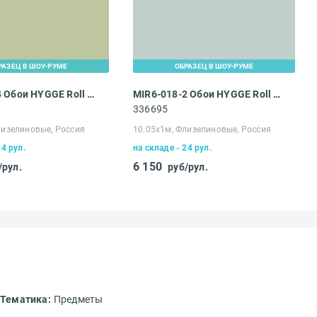
РАЗЕЦ В ШОУ-РУМЕ
ОБРАЗЕЦ В ШОУ-РУМЕ
MIR6-005-4 Обои HYGGE Roll Made in Russia
MIR6-018-2 Обои HYGGE Roll Made in Russia
336695
лизелиновые, Россия
10.05х1м, Флизелиновые, Россия
24 рул.
на складе - 24 рул.
6 150
/рул.
руб/рул.
идки и
Тематика:
Предметы