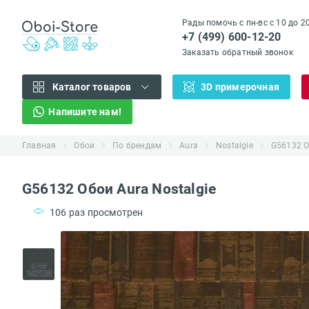
Рады помочь с пн-вс с 10 до 2
+7 (499) 600-12-20
Заказать обратный звонок
Каталог товаров
3D примерочная
Напишите нам!
Главная
Обои
По брендам
Aura
Nostalgie
G56132 О
G56132 Обои Aura Nostalgie
106 раз просмотрен