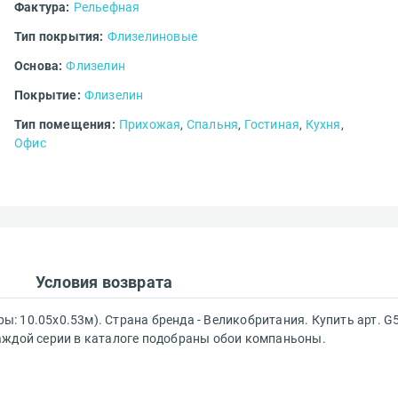
Фактура:
Рельефная
Тип покрытия:
Флизелиновые
ределы МКАД
Введите код*
Основа:
Флизелин
Покрытие:
Флизелин
Тип помещения:
Прихожая
,
Спальня
,
Гостиная
,
Кухня
,
Офис
зображение
Пропустить
Отправить
о файлы форматов: jpeg, jpg, png. Максимум 10 изображении.
ранспортной компании
БЕСПЛАТНО
Ост
Условия возврата
ры: 10.05х0.53м). Страна бренда - Великобритания. Купить арт. G
К каждой серии в каталоге подобраны обои компаньоны.