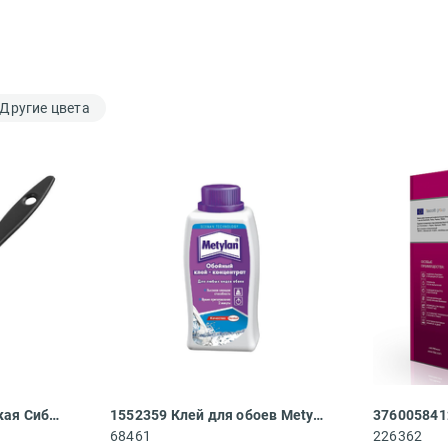
Другие цвета
01008-025 Кисть плоская Сибин
1552359 Клей для обоев Metylan Концентрат 100 универсальный 0.5 кг
68461
226362