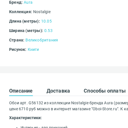
Бренд:
Aura
Коллекция:
Nostalgie
Доставка за п
Длина (метры):
10.05
Комментарий*
Ширина (метры):
0.53
Страна:
Великобритания
Добавить и
Рисунок:
Книги
Загрузить можн
Доставка до т
Введите код*
Описание
Доставка
Способы оплаты
Обои арт. G56132 из коллекции Nostalgie бренда Aura (разме
цене 6710 руб можно в интернет магазине "Oboi-Store.ru". 
Характеристики:
Интерьер - для прихожей.