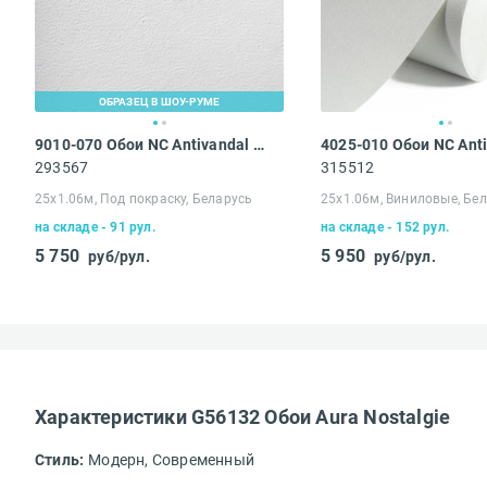
ОБРАЗЕЦ В ШОУ-РУМЕ
9010-070 Обои NC Antivandal Тисненный флизелин
Вам понравился
293567
315512
25х1.06м, Под покраску, Беларусь
25х1.06м, Виниловые, Бе
Ваше имя*
на складе - 91 рул.
на складе - 152 рул.
5 750
5 950
руб/рул.
руб/рул.
Достоинства
Характеристики G56132 Обои Aura Nostalgie
Доставка осущ
Стиль:
Модерн,
Современный
Стоимость сро
Недостатки