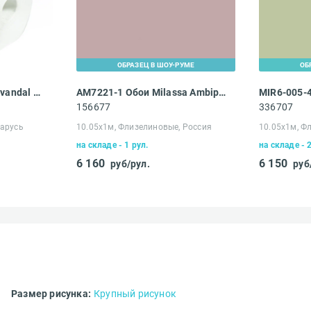
ОБРАЗЕЦ В ШОУ-РУМЕ
ОБ
4025-010 Обои NC Antivandal Color
AM7221-1 Обои Milassa Ambiplain
 сервис?*
156677
336707
ларусь
10.05х1м, Флизелиновые, Россия
10.05х1м, Ф
Ваш e-mail адрес*
на складе - 1 рул.
на складе - 
6 160
6 150
руб/рул.
руб
Получать эксклюзивные ск
Вам понравился сайт?*
предложения
Ваше имя*
ествляется
Что хотелось бы изменить?*
Размер рисунка:
Крупный рисунок
чной доставки