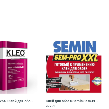
3760058412640 Клей для обоев Kleo EXTRA 55 флизелиновый 380 г
Клей для обоев Semin Sem-Pro XXL 1 кг
97971