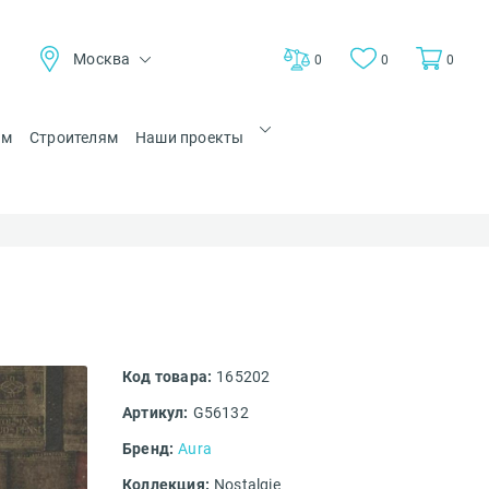
Москва
0
0
0
ам
Строителям
Наши проекты
Код товара:
165202
Артикул:
G56132
Бренд:
Aura
Коллекция:
Nostalgie