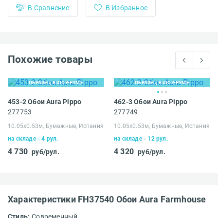
В Сравнение
В Избранное
Похожие товары
ОБРАЗЕЦ В ШОУ-РУМЕ
ОБРАЗЕЦ В ШОУ-РУМЕ
453-2 Обои Aura Pippo
462-3 Обои Aura Pippo
277753
277749
10.05х0.53м, Бумажные, Испания
10.05х0.53м, Бумажные, Испания
на складе - 4 рул.
на складе - 12 рул.
4 730
4 320
руб/рул.
руб/рул.
Характеристики FH37540 Обои Aura Farmhouse
Стиль:
Современный