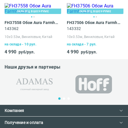
ОБРАЗЕЦ В ШОУ-РУМЕ
ОБРАЗЕЦ В ШОУ-РУМЕ
FH37558 Обои Aura Farmhouse
FH37506 Обои Aura Farmhouse
143362
143332
10х0.53м, Виниловые, Китай
10х0.53м, Виниловые, Китай
на складе - 10 рул.
на складе - 7 рул.
4 990
4 990
руб/рул.
руб/рул.
Наши друзья и партнеры
Компания
Получение и оплата
Контакты