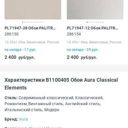
PL71947-28 Обои PALITRA LIFE (Palitra) Multicolor
PL71947-12 Обои PALITRA LIFE (Palitra) Multicolor
286150
286154
10.05х1.06м, Виниловые, Россия
10.05х1.06м, Виниловые, Россия
на складе - 17 рул.
на складе - 25 рул.
2 400
2 400
руб/рул.
руб/рул.
Характеристики B1100405 Обои Aura Classical
Elements
Стиль:
Современный классический,
Классический,
Романтизм,
Винтажный стиль,
Английский стиль,
Итальянский стиль,
Модерн
Бренд:
Aura