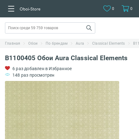
0
0
Главная
Обои
По брендам
Aura
Classical Elements
B11
B1100405 Обои Aura Classical Elements
6 раз добавлен в Избранное
148 раз просмотрен