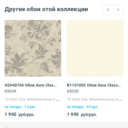
Другие обои этой коллекции
H2940704 Обои Aura Classical Elements
B1101002 Обои Aura Classical Elements
65009
65050
1
0.05х0.52м, Флизелиновые, Канада
1
0.05х0.52м, Флизелиновые, Канада
на складе - 13 рул.
на складе - 30 рул.
1 990
1 990
руб/рул.
руб/рул.