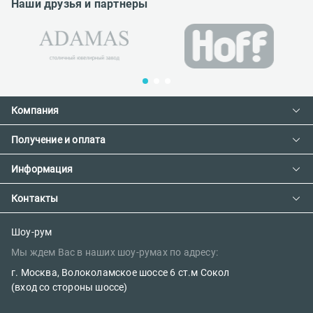
Наши друзья и партнеры
Компания
Получение и оплата
Контакты
О компании
Информация
Доставка и оплата
Сотрудничество
Предзаказ товара с фабрики
Контакты
Как сделать заказ
Вакансии
Возврат товара
Политика конфиденциальности
E-mail:
Шоу-рум
Сертификаты
Мы ждем Вас в наших шоу-румах по адресу:
Правила поклейки обоев
sales@oboi-store.ru
Наш блог
г. Москва, Волоколамское шоссе 6 ст.м Сокол
Телефоны:
(вход со стороны шоссе)
+7 (499) 600-12-20