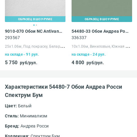
ОБРАЗЕЦ В ШОУ-РУМЕ
ОБРАЗЕЦ В ШОУ-РУМЕ
9010-070 Обои NC Antivandal Тисненный флизелин
54480-33 Обои Андреа Росси Спектрум Бум
293567
336337
2
5х1.06м, Под покраску, Беларусь
1
0х1.06м, Виниловые, Южная Корея
на складе - 91 рул.
на складе - 24 рул.
5 750
4 800
руб/рул.
руб/рул.
Характеристики 54480-7 Обои Андреа Росси
Спектрум Бум
Цвет:
Белый
Стиль:
Минимализм
Бренд:
Андреа Росси
Коллекция:
Спектрум Бум