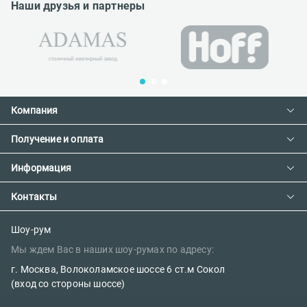
Наши друзья и партнеры
Компания
Получение и оплата
Контакты
О компании
Информация
Доставка и оплата
Сотрудничество
Предзаказ товара с фабрики
Контакты
Как сделать заказ
Вакансии
Возврат товара
Политика конфиденциальности
E-mail:
Шоу-рум
Сертификаты
Мы ждем Вас в наших шоу-румах по адресу:
Правила поклейки обоев
sales@oboi-store.ru
Наш блог
г. Москва, Волоколамское шоссе 6 ст.м Сокол
Телефоны:
(вход со стороны шоссе)
+7 (499) 600-12-20