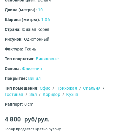
Основной цвет:
Белый
Длина (метры):
10
Ширина (метры):
1.06
Страна:
Южная Корея
Рисунок:
Однотонный
Фактура:
Ткань
Тип покрытия:
Виниловые
Основа:
Флизелин
Покрытие:
Винил
Тип помещения:
Офис
/
Прихожая
/
Спальня
/
Гостиная
/
Зал
/
Коридор
/
Кухня
Раппорт:
0 cm
4 800
руб/рул.
Товар продается кратно рулону.