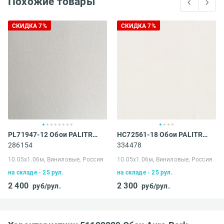
Похожие товары
СКИДКА 7%
СКИДКА 7%
PL71947-12 Обои PALITRA LIFE (Palitra) Multicolor
HC72561-18 Обои PALITRA HOME (Home Color) Lino
286154
334478
10.05х1.06м, Виниловые, Россия
10.05х1.06м, Виниловые, Россия
на складе - 25 рул.
на складе - 25 рул.
2 400
2 300
руб/рул.
руб/рул.