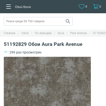
0
0
Главная
Обои
По брендам
Aura
Park Avenue
51192829
51192829 Обои Aura Park Avenue
299 раз просмотрен