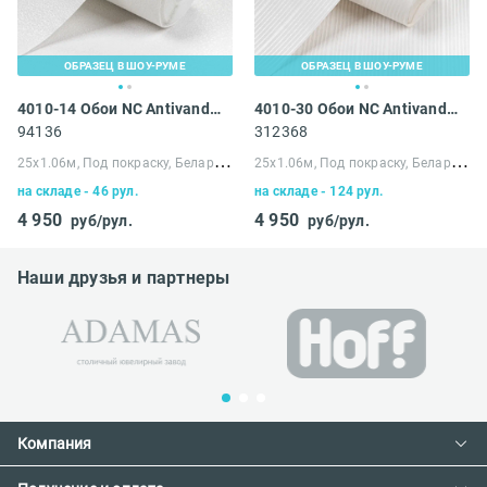
ОБРАЗЕЦ В ШОУ-РУМЕ
ОБРАЗЕЦ В ШОУ-РУМЕ
4010-14 Обои NC Antivandal
4010-30 Обои NC Antivandal
94136
312368
2
5х1.06м, Под покраску, Беларусь
2
5х1.06м, Под покраску, Беларусь
на складе - 46 рул.
на складе - 124 рул.
4 950
4 950
руб/рул.
руб/рул.
Наши друзья и партнеры
Компания