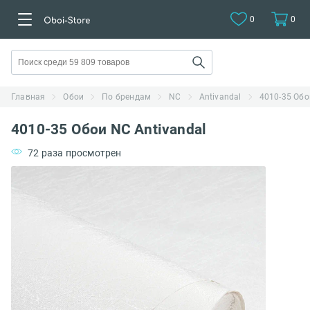
0
0
Главная
Обои
По брендам
NC
Antivandal
4010-35 Обо
4010-35 Обои NC Antivandal
72 раза просмотрен