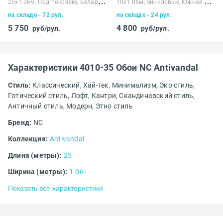
2
5х1.06м, Под покраску, Беларусь
1
0х1.06м, Виниловые, Южная Корея
на складе - 72 рул.
на складе - 24 рул.
5 750
4 800
руб/рул.
руб/рул.
Характеристики 4010-35 Обои NC Antivandal
Стиль:
Классический,
Хай-тек,
Минимализм,
Эко стиль,
Готический стиль,
Лофт,
Кантри,
Скандинавский стиль,
Античный стиль,
Модерн,
Этно стиль
Бренд:
NC
Коллекция:
Antivandal
Длина (метры):
25
Ширина (метры):
1.06
Показать все характеристики