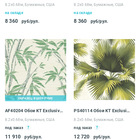
8.2х0.68м, Бумажные, США
8.2х0.68м, Бумажные, США
на складе
на складе
8 360
8 360
руб/рул.
руб/рул.
ОБРАЗЕЦ В ШОУ-РУМЕ
AF40204 Обои KT Exclusive Emerald
PS40114 Обои KT Exclusive Palm Springs
8.2х0.68м, Бумажные, США
8.2х0.68м, Бумажные, США
под заказ
под заказ
11 910
12 720
руб/рул.
руб/рул.