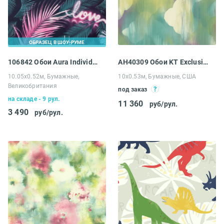
ОБРАЗЕЦ В ШОУ-РУМЕ
106842 Обои Aura Individuals
AH40309 Обои KT Exclusive L'Atelier de Paris
10.05х0.52м, Бумажные,
10х0.53м, Бумажные, США
Великобритания
под заказ
на складе - 9 рул.
11 360
руб/рул.
3 490
руб/рул.