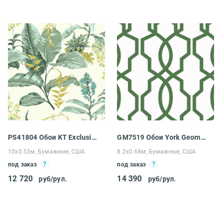
PS41804 Обои KT Exclusive Palm Springs
GM7519 Обои York Geometric Resource Library
10х0.53м, Бумажные, США
8.2х0.68м, Бумажные, США
под заказ
под заказ
12 720
14 390
руб/рул.
руб/рул.