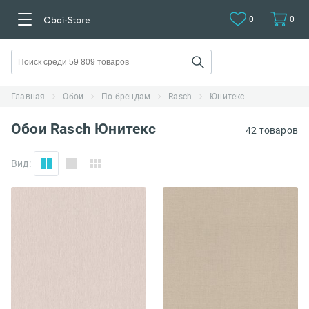
0
0
Главная
Обои
По брендам
Rasch
Юнитекс
Обои Rasch Юнитекс
42 товаров
Вид: