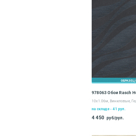
ОБРАЗЕЦ 
978063 Обои Rasch 
10х1.06м, Виниловые, Г
на складе - 41 рул.
4 450
руб/рул.