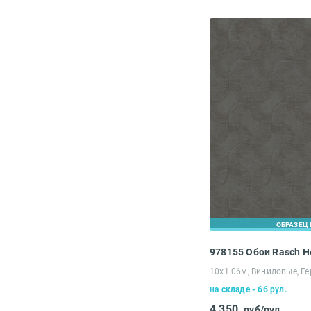
ОБРАЗЕЦ 
978155 Обои Rasch 
10х1.06м, Виниловые, Г
на складе - 66 рул.
4 350
руб/рул.