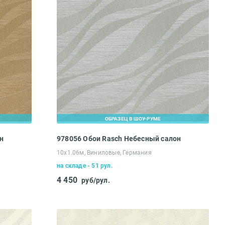
ОБРАЗЕЦ В ШОУ-РУМЕ
н
978056 Обои Rasch Небесный салон
10х1.06м, Виниловые, Германия
на складе - 51 рул.
4 450
руб/рул.