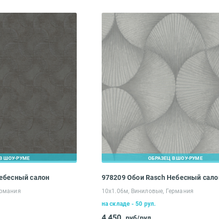
Введите код*
Пропустить
Отправить
В ШОУ-РУМЕ
ОБРАЗЕЦ В ШОУ-РУМЕ
Небесный салон
978209 Обои Rasch Небесный сало
ермания
10х1.06м, Виниловые, Германия
на складе - 50 рул.
4 450
руб/рул.