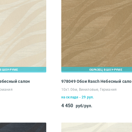
В ШОУ-РУМЕ
ОБРАЗЕЦ В ШОУ-РУМЕ
Небесный салон
978049 Обои Rasch Небесный сало
ермания
10х1.06м, Виниловые, Германия
на складе - 29 рул.
4 450
руб/рул.