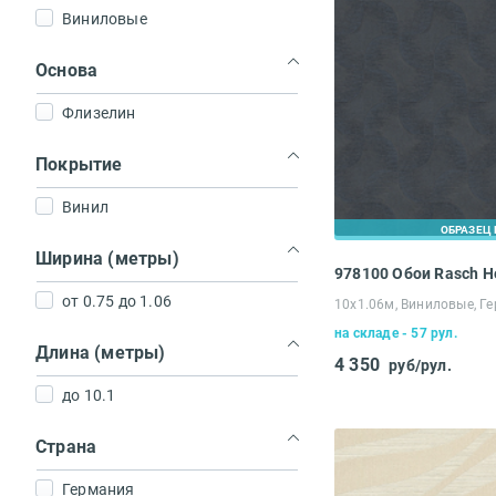
Виниловые
Основа
Флизелин
Покрытие
Винил
ОБРАЗЕЦ 
Ширина (метры)
978100 Обои Rasch 
от 0.75 до 1.06
10х1.06м, Виниловые, Г
на складе - 57 рул.
Длина (метры)
4 350
руб/рул.
до 10.1
Страна
Германия