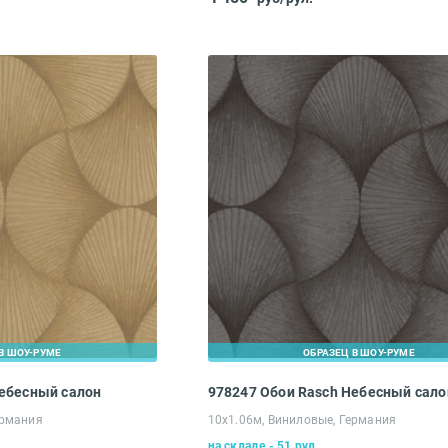
В ШОУ-РУМЕ
ОБРАЗЕЦ В ШОУ-РУМЕ
Небесный салон
978247 Обои Rasch Небесный сало
ермания
10х1.06м, Виниловые, Германия
на складе - 51 рул.