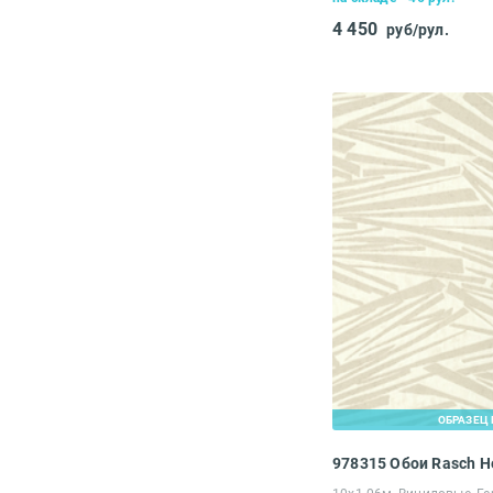
4 450
руб/рул.
ОБРАЗЕЦ 
978315 Обои Rasch 