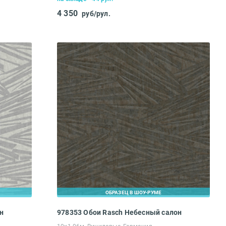
4 350
руб/рул.
ОБРАЗЕЦ В ШОУ-РУМЕ
н
978353 Обои Rasch Небесный салон