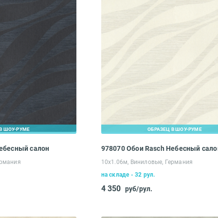
В ШОУ-РУМЕ
ОБРАЗЕЦ В ШОУ-РУМЕ
Небесный салон
978070 Обои Rasch Небесный сало
ермания
10х1.06м, Виниловые, Германия
на складе - 32 рул.
4 350
руб/рул.