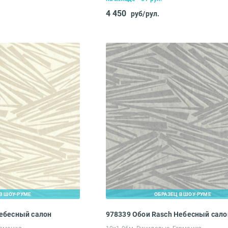
4 450
руб/рул.
В ШОУ-РУМЕ
ОБРАЗЕЦ В ШОУ-РУМЕ
Небесный салон
978339 Обои Rasch Небесный сало