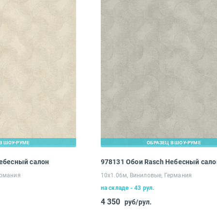
Вам понравился сайт?*
В ШОУ-РУМЕ
ОБРАЗЕЦ В ШОУ-РУМЕ
Небесный салон
978131 Обои Rasch Небесный сало
Ваше имя*
ермания
10х1.06м, Виниловые, Германия
на складе - 43 рул.
4 350
Что хотелось бы изменить?*
руб/рул.