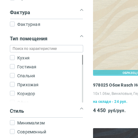
Фактура
Фактурная
Тип помещения
Кухня
Гостиная
ОБРАЗЕЦ 
Спальня
Прихожая
978025 Обои Rasch 
Коридор
10х1.06м, Виниловые, Г
на складе - 24 рул.
Офис
4 450
Стиль
руб/рул.
Зал
Минимализм
Современный