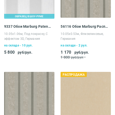
ОБРАЗЕЦ В ШОУ-РУМЕ
9337 Обои Marburg Patent Decor 3D
56116 Обои Marburg Распродажа
10.05х1.06м, Под покраску, С
10.05х0.53м, Флизелиновые,
эффектом 3D, Германия
Германия
на складе - 10 рул.
на складе - 2 рул.
5 800
1 170
руб/рул.
руб/рул.
1 800
руб/рул.
РАСПРОДАЖА