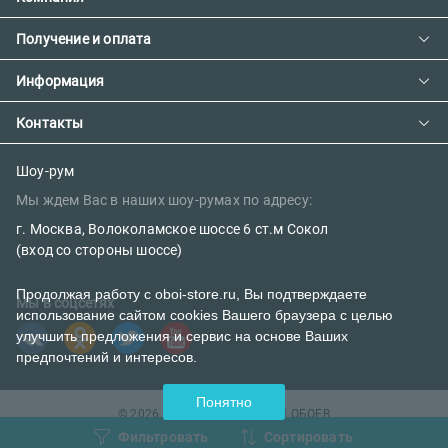
Получение и оплата
Контакты
О компании
Информация
Доставка и оплата
Сотрудничество
Предзаказ товара с фабрики
Контакты
Как сделать заказ
Вакансии
Возврат товара
Политика конфиденциальности
E-mail:
Шоу-рум
Сертификаты
Мы ждем Вас в наших шоу-румах по адресу:
Правила поклейки обоев
sales@oboi-store.ru
Наш блог
г. Москва, Волоколамское шоссе 6 ст.м Сокол
Телефоны:
(вход со стороны шоссе)
+7 (499) 600-12-20
Продолжая работу с oboi-store.ru, Вы подтверждаете
Мы в соцсетях
использование сайтом cookies Вашего браузера с целью
8 (800) 302-39-84 (бесплатно)
улучшить предложения и сервис на основе Ваших
предпочтений и интересов.
Понятно
© 2026 ИНТЕРНЕТ-МАГАЗИН ОБОЕВ
OBOI-STORE.RU
Фильтровать
Сортировать