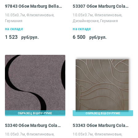
97843 Обои Marburg Bella Laura
53307 Обои Marburg Colani Visions
10.05х0.7м, Флизелиновые,
10.05х0.7м, Флизелиновые,
Германия
Дизайнерские, Германия
на складе
на складе
1 523
6 500
руб/рул.
руб/рул.
ОБРАЗЕЦ В ШОУ-РУМЕ
ОБРАЗЕЦ В ШОУ-РУМЕ
53340 Обои Marburg Colani Visions
53343 Обои Marburg Colani Visions
10.05х0.7м, Флизелиновые,
10.05х0.7м, Флизелиновые,