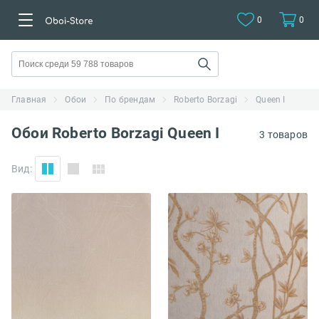
0
0
Главная
Обои
По брендам
Roberto Borzagi
Queen I
Обои Roberto Borzagi Queen I
3 товаров
Вид: