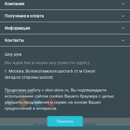
Компания
Получение и оплата
Контакты
О компании
Информация
Доставка и оплата
Сотрудничество
Предзаказ товара с фабрики
Контакты
Как сделать заказ
Вакансии
Возврат товара
Политика конфиденциальности
E-mail:
Шоу-рум
Сертификаты
Мы ждем Вас в наших шоу-румах по адресу:
Правила поклейки обоев
sales@oboi-store.ru
Наш блог
г. Москва, Волоколамское шоссе 6 ст.м Сокол
Телефоны:
(вход со стороны шоссе)
+7 (499) 600-12-20
Продолжая работу с oboi-store.ru, Вы подтверждаете
Мы в соцсетях
использование сайтом cookies Вашего браузера с целью
8 (800) 302-39-84 (бесплатно)
улучшить предложения и сервис на основе Ваших
предпочтений и интересов.
Понятно
© 2026 ИНТЕРНЕТ-МАГАЗИН ОБОЕВ