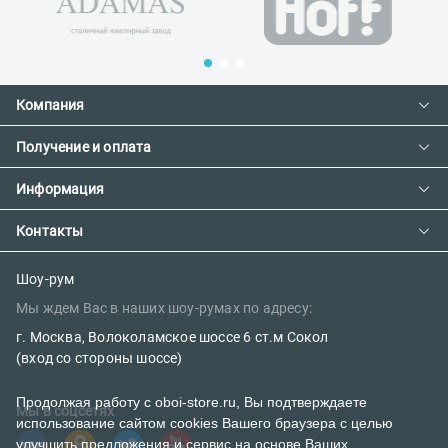
Компания
Получение и оплата
Контакты
О компании
Информация
Доставка и оплата
Сотрудничество
Предзаказ товара с фабрики
Контакты
Как сделать заказ
Вакансии
Возврат товара
Политика конфиденциальности
E-mail:
Шоу-рум
Сертификаты
Мы ждем Вас в наших шоу-румах по адресу:
Правила поклейки обоев
sales@oboi-store.ru
Наш блог
г. Москва, Волоколамское шоссе 6 ст.м Сокол
Телефоны:
(вход со стороны шоссе)
+7 (499) 600-12-20
Продолжая работу с oboi-store.ru, Вы подтверждаете
Мы в соцсетях
использование сайтом cookies Вашего браузера с целью
8 (800) 302-39-84 (бесплатно)
улучшить предложения и сервис на основе Ваших