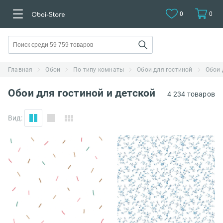
0
0
Главная
Обои
По типу комнаты
Обои для гостиной
Обои 
Обои для гостиной и детской
4 234 товаров
Вид: