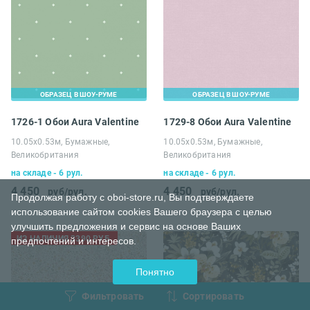
ОБРАЗЕЦ В ШОУ-РУМЕ
ОБРАЗЕЦ В ШОУ-РУМЕ
1726-1 Обои Aura Valentine
1729-8 Обои Aura Valentine
10.05х0.53м, Бумажные,
10.05х0.53м, Бумажные,
Великобритания
Великобритания
на складе - 6 рул.
на складе - 6 рул.
4 450
4 450
руб/рул.
руб/рул.
Продолжая работу с oboi-store.ru, Вы подтверждаете
использование сайтом cookies Вашего браузера с целью
улучшить предложения и сервис на основе Ваших
ИЗ НАЛИЧИЯ 3390 РУБ.
предпочтений и интересов.
Понятно
Фильтровать
Сортировать