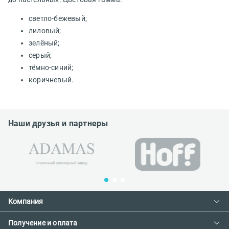
светло-бежевый;
лиловый;
зелёный;
серый;
тёмно-синий;
коричневый.
Наши друзья и партнеры
Компания
Получение и оплата
Контакты