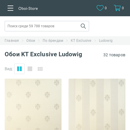
0
0
Главная
Обои
По брендам
KT Exclusive
Ludowig
Обои KT Exclusive Ludowig
32 товаров
Вид: