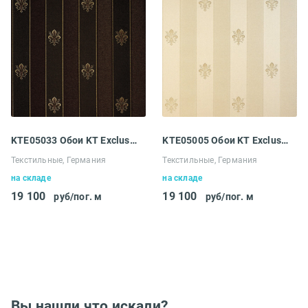
KTE05033 Обои KT Exclusive Ludowig
KTE05005 Обои KT Exclusive Ludowig
Текстильные, Германия
Текстильные, Германия
на складе
на складе
19 100
19 100
руб/пог. м
руб/пог. м
Вы нашли что искали?