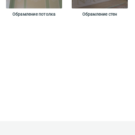
Обрамление потолка
Обрамление стен
Вам понравился сайт?*
Ваше имя*
Что хотелось бы изменить?*
Введите код*
Пропустить
Отправить