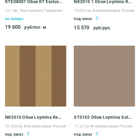
KTE08007 Обои KT Exclusive Nefertiti
NK2010 1 Обои Loymina Renaissance
1х1.4м, Текстильные, Германия
10.05х1м, Флизелиновые, Россия
на складе
под заказ
19 600
руб/пог. м
15 570
руб/рул.
NK3010 Обои Loymina Renaissance
ST0102 Обои Loymina Satori II
10.05х1м, Флизелиновые, Россия
11.2х1м, Флизелиновые, Россия
под заказ
под заказ