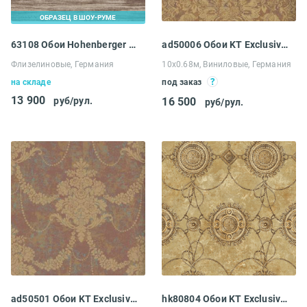
ОБРАЗЕЦ В ШОУ-РУМЕ
63108 Обои Hohenberger Love
ad50006 Обои KT Exclusive Champagne Damasks
Флизелиновые, Германия
10х0.68м, Виниловые, Германия
на складе
под заказ
13 900
руб/рул.
16 500
руб/рул.
ad50501 Обои KT Exclusive Champagne Damasks
hk80804 Обои KT Exclusive Lennox Hill