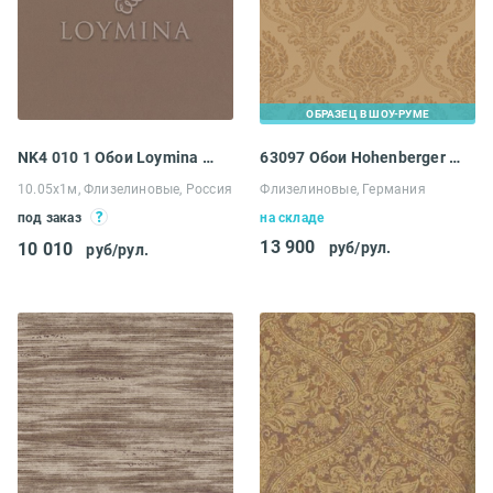
ОБРАЗЕЦ В ШОУ-РУМЕ
NK4 010 1 Обои Loymina Satori II
63097 Обои Hohenberger Love
10.05х1м, Флизелиновые, Россия
Флизелиновые, Германия
под заказ
на складе
13 900
10 010
руб/рул.
руб/рул.