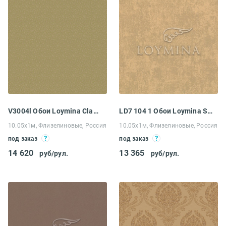
V3004l Обои Loymina Classic 2
LD7 104 1 Обои Loymina Satori II
10.05х1м, Флизелиновые, Россия
10.05х1м, Флизелиновые, Россия
под заказ
под заказ
14 620
13 365
руб/рул.
руб/рул.