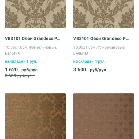
VB3101 Обои Grandeco Распродажа
VB3101 Обои Grandeco Распродажа
10.05х1.06м, Флизелиновые,
10.05х1.06м, Флизелиновые,
Бельгия
Бельгия
на складе - 1 рул.
на складе - 1 рул.
1 620
3 600
руб/рул.
руб/рул.
3 600
руб/рул.