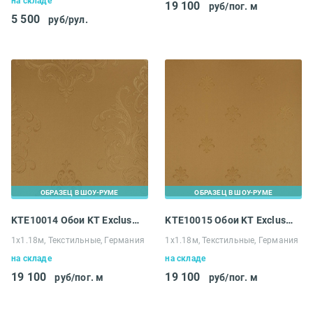
на складе
19 100
руб/пог. м
5 500
руб/рул.
ОБРАЗЕЦ В ШОУ-РУМЕ
ОБРАЗЕЦ В ШОУ-РУМЕ
KTE10014 Обои KT Exclusive Solomon
KTE10015 Обои KT Exclusive Solomon
1х1.18м, Текстильные, Германия
1х1.18м, Текстильные, Германия
на складе
на складе
19 100
19 100
руб/пог. м
руб/пог. м