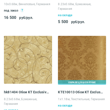
10х0.68м, Виниловые, Германия
8.23х0.68м, Бумажные,
Германия
под заказ
на складе
16 500
руб/рул.
5 500
руб/рул.
ОБРАЗЕЦ В ШОУ-РУМЕ
hk81404 Обои KT Exclusive Lennox Hill
KTE10013 Обои KT Exclusive Solomon
8.23х0.68м, Бумажные,
1х1.18м, Текстильные, Германия
Германия
на складе