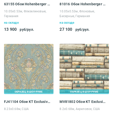
63155 Обои Hohenberger Peace
81016 Обои Hohenberger Peace
10.05х0.53м, Флизелиновые,
10.05х0.53м, Флоковые,
Германия
Бисерные, Германия
на складе
на складе
13 900
27 100
руб/рул.
руб/рул.
ОБРАЗЕЦ В ШОУ-РУМЕ
ОБРАЗЕЦ В ШОУ-РУМЕ
FJ41104 Обои KT Exclusive Sanctuary
MV81802 Обои KT Exclusive Vintage Home II
8.23х0.68м, США
8.2х0.68м, Акриловое, США