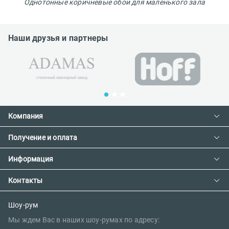
Однотонные коричневые обои для маленького зала
Наши друзья и партнеры
Компания
Получение и оплата
Контакты
О компании
Информация
Доставка и оплата
Сотрудничество
Предзаказ товара с фабрики
Контакты
Как сделать заказ
Вакансии
Возврат товара
Политика конфиденциальности
E-mail:
Шоу-рум
Сертификаты
Мы ждем Вас в наших шоу-румах по адресу:
Правила поклейки обоев
sales@oboi-store.ru