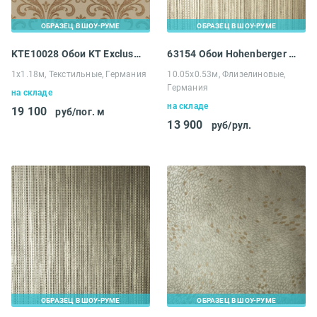
ОБРАЗЕЦ В ШОУ-РУМЕ
ОБРАЗЕЦ В ШОУ-РУМЕ
KTE10028 Обои KT Exclusive Solomon
63154 Обои Hohenberger Peace
1х1.18м, Текстильные, Германия
10.05х0.53м, Флизелиновые,
Германия
на складе
на складе
19 100
руб/пог. м
13 900
руб/рул.
ОБРАЗЕЦ В ШОУ-РУМЕ
ОБРАЗЕЦ В ШОУ-РУМЕ