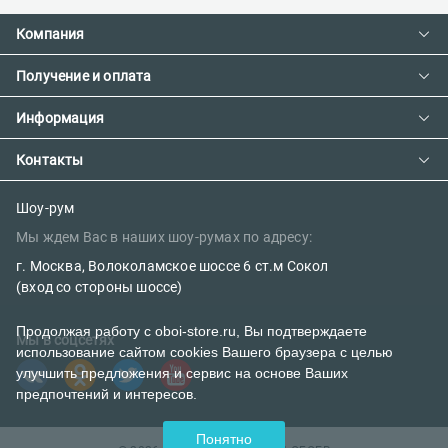
Компания
Получение и оплата
Контакты
О компании
Информация
Доставка и оплата
Сотрудничество
Предзаказ товара с фабрики
Контакты
Как сделать заказ
Вакансии
Возврат товара
Политика конфиденциальности
E-mail:
Шоу-рум
Сертификаты
Мы ждем Вас в наших шоу-румах по адресу:
Правила поклейки обоев
sales@oboi-store.ru
Наш блог
г. Москва, Волоколамское шоссе 6 ст.м Сокол
Телефоны:
(вход со стороны шоссе)
+7 (499) 600-12-20
Продолжая работу с oboi-store.ru, Вы подтверждаете
Мы в соцсетях
использование сайтом cookies Вашего браузера с целью
8 (800) 302-39-84 (бесплатно)
улучшить предложения и сервис на основе Ваших
предпочтений и интересов.
Понятно