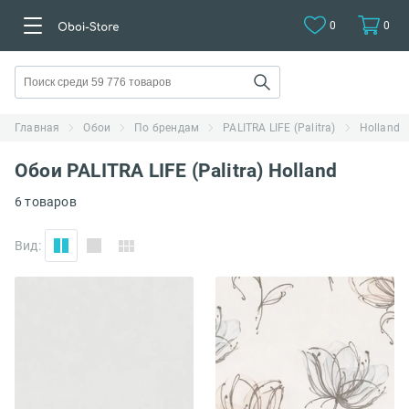
0
0
Главная
Обои
По брендам
PALITRA LIFE (Palitra)
Holland
Обои PALITRA LIFE (Palitra) Holland
6 товаров
Вид: