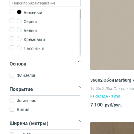
Бежевый
Серый
Белый
Кремовый
Песочный
Ванильный
Основа
Светло-коричневый
Флизелин
Бирюзовый
36602 Обои Marburg
Розовый
Покрытие
10.05х0.70м, Флизелино
Болотный
на складе - 3 рул.
Флизелин
Горчичный
7 100
руб/рул.
Винил
Васильковый
Персиковый
Ширина (метры)
Оранжево-розовый