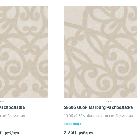
Вам понравился сайт?*
Ваше имя*
 Распродажа
58606 Обои Marburg Распродажа
вые, Германия
10.05х0.53м, Флизелиновые, Германия
на складе
Что хотелось бы изменить?*
2 250
50
руб/рул.
руб/рул.