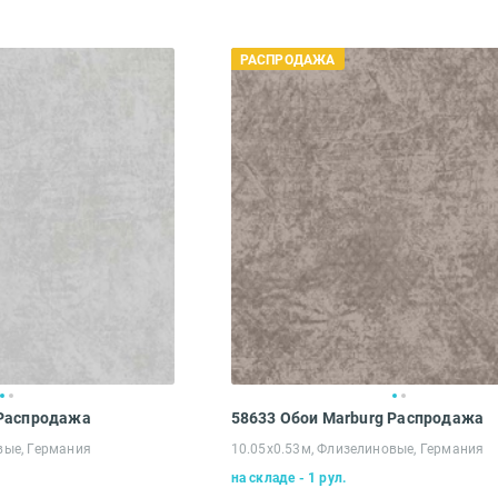
РАСПРОДАЖА
Введите код*
Пропустить
Отправить
 Распродажа
58633 Обои Marburg Распродажа
вые, Германия
10.05х0.53м, Флизелиновые, Германия
на складе - 1 рул.