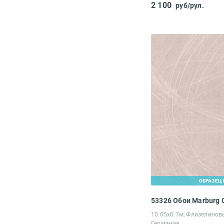
2 100
руб/рул.
ОБРАЗЕЦ 
53326 Обои Marburg C
10.05х0.7м, Флизелинов
Германия