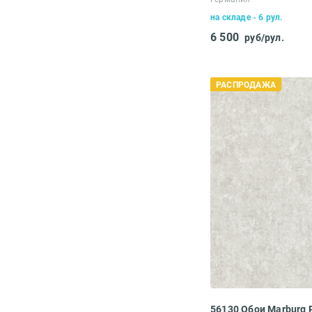
на складе - 6 рул.
6 500
руб/рул.
РАСПРОДАЖА
56130 Обои Marburg