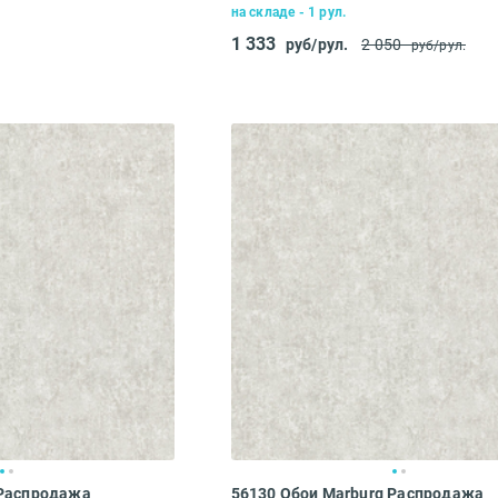
на складе - 1 рул.
1 333
руб/рул.
2 050
руб/рул.
 Распродажа
56130 Обои Marburg Распродажа