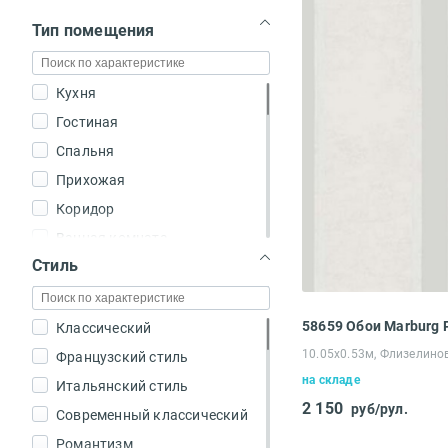
Тип помещения
Кухня
Гостиная
Спальня
Прихожая
Коридор
Ванная комната
Стиль
Офис
Зал
Зона отдыха
58659 Обои Marburg
Классический
Коттедж
10.05х0.53м, Флизелино
Французский стиль
на складе
Дача
Итальянский стиль
2 150
руб/рул.
Загородный дом
Современный классический
Кабинет
Романтизм