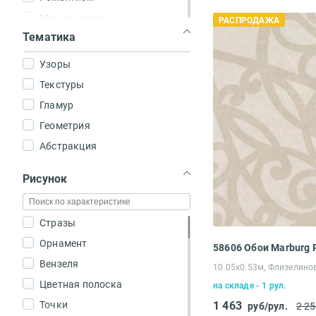
Холл
Минимализм
РАСПРОДАЖА
Тематика
Столовая
Современный
Модерн
Узоры
Американский стиль
Текстуры
Барокко
Гламур
Неоклассика
Геометрия
Эко стиль
Абстракция
Лофт
Рисунок
Хай-тек
Шебби шик
Стразы
Орнамент
58606 Обои Marburg
Вензеля
10.05х0.53м, Флизелино
Цветная полоска
на складе - 1 рул.
Точки
1 463
руб/рул.
2 2