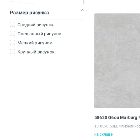
Решетка
Размер рисунка
Полоска
Квадраты
Средний рисунок
Штукатурка
Смешанный рисунок
Штрихи
Мелкий рисунок
Царапины
Крупный рисунок
Мрамор
Без рисунка (фон)
58620 Обои Marburg
10.05х0.53м, Флизелино
на складе