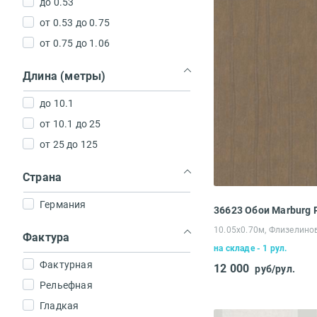
до 0.53
Серебряный
от 0.53 до 0.75
Сиреневый
от 0.75 до 1.06
Кирпичный
Кофейный
Длина (метры)
Графит
до 10.1
Черный
от 10.1 до 25
от 25 до 125
Страна
Германия
36623 Обои Marburg
10.05х0.70м, Флизелино
Фактура
на складе - 1 рул.
Фактурная
12 000
руб/рул.
Рельефная
Гладкая