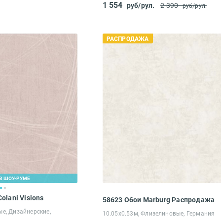
1 554
руб/рул.
2 390
руб/рул.
РАСПРОДАЖА
В ШОУ-РУМЕ
olani Visions
58623 Обои Marburg Распродажа
ые, Дизайнерские,
10.05х0.53м, Флизелиновые, Германия