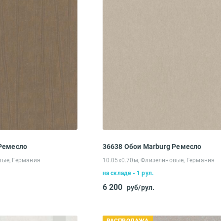
 Ремесло
36638 Обои Marburg Ремесло
вые, Германия
10.05х0.70м, Флизелиновые, Германия
на складе - 1 рул.
6 200
руб/рул.