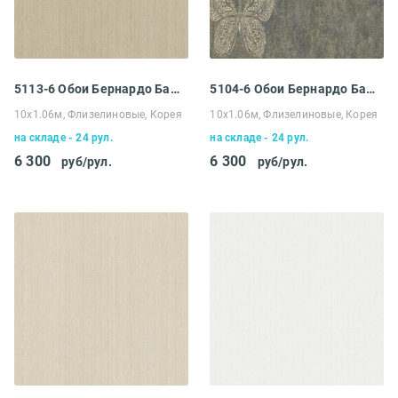
5113-6 Обои Бернардо Барталуччи Абрузо
5104-6 Обои Бернардо Барталуччи Абрузо
10х1.06м, Флизелиновые, Корея
10х1.06м, Флизелиновые, Корея
на складе - 24 рул.
на складе - 24 рул.
6 300
6 300
руб/рул.
руб/рул.