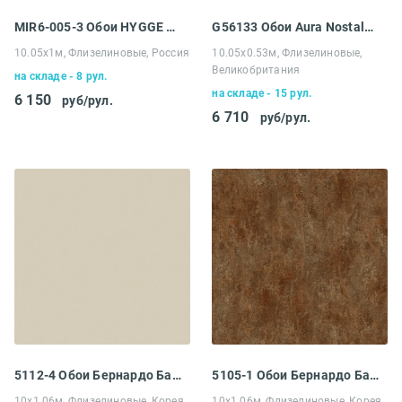
MIR6-005-3 Обои HYGGE Roll Made in Russia
G56133 Обои Aura Nostalgie
10.05х1м, Флизелиновые, Россия
10.05х0.53м, Флизелиновые,
Великобритания
на складе - 8 рул.
на складе - 15 рул.
6 150
руб/рул.
6 710
руб/рул.
5112-4 Обои Бернардо Барталуччи Абрузо
5105-1 Обои Бернардо Барталуччи Абрузо
10х1.06м, Флизелиновые, Корея
10х1.06м, Флизелиновые, Корея