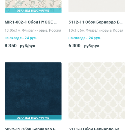
ОБРАЗЕЦ В ШОУ-РУМЕ
MIR1-002-1 Обои HYGGE Roll Made in Russia
5112-11 Обои Бернардо Барталуччи Абрузо
10.05х1м, Флизелиновые, Россия
10х1.06м, Флизелиновые, Корея
на складе - 24 рул.
на складе - 24 рул.
8 350
6 300
руб/рул.
руб/рул.
ОБРАЗЕЦ В ШОУ-РУМЕ
5092-15 Обои Бернардо Барталуччи Биги Плюс
5111-3 Обои Бернардо Барталуччи Абрузо