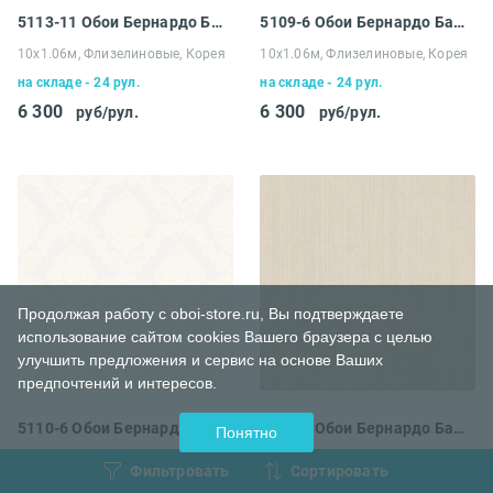
5113-11 Обои Бернардо Барталуччи Абрузо
5109-6 Обои Бернардо Барталуччи Абрузо
10х1.06м, Флизелиновые, Корея
10х1.06м, Флизелиновые, Корея
на складе - 24 рул.
на складе - 24 рул.
6 300
6 300
руб/рул.
руб/рул.
Продолжая работу с oboi-store.ru, Вы подтверждаете
использование сайтом cookies Вашего браузера с целью
улучшить предложения и сервис на основе Ваших
предпочтений и интересов.
5110-6 Обои Бернардо Барталуччи Абрузо
5113-5 Обои Бернардо Барталуччи Абрузо
Понятно
10х1.06м, Флизелиновые, Корея
10х1.06м, Флизелиновые, Корея
Фильтровать
Сортировать
на складе - 24 рул.
на складе - 24 рул.