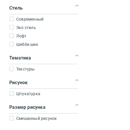
Зал
Стиль
Зона отдыха
Коттедж
Современный
Дача
Эко стиль
Загородный дом
Лофт
Шебби шик
Тематика
Текстуры
Рисунок
Штукатурка
Размер рисунка
Смешанный рисунок