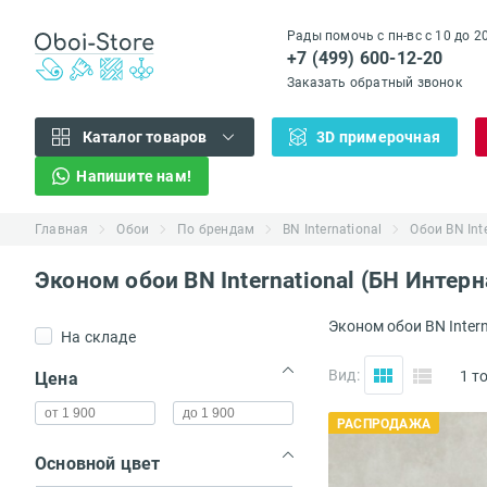
Рады помочь с пн-вс с 10 до 2
+7 (499) 600-12-20
Заказать обратный звонок
Каталог товаров
3D примерочная
Напишите нам!
Главная
Обои
По брендам
BN International
Обои BN Int
Эконом обои BN International (БН Интер
Эконом обои BN Intern
На складе
(...)
Вид:
1 т
Цена
РАСПРОДАЖА
Основной цвет