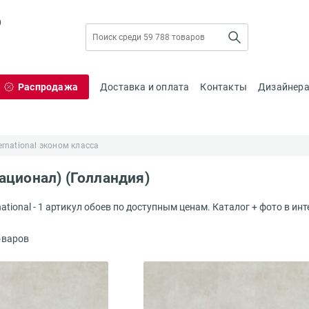
0
Распродажа
Доставка и оплата
Контакты
Дизайнер
ernational эконом класса
национал) (Голландия)
ational - 1 артикул обоев по доступным ценам. Каталог + фото в инт
оваров