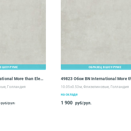
В ШОУ-РУМЕ
ОБРАЗЕЦ В ШОУ-РУМЕ
49823 Обои BN International More than Elements
вые, Голландия
10.05х0.53м, Флизелиновые, Голландия
на складе
1 900
руб/рул.
руб/рул.