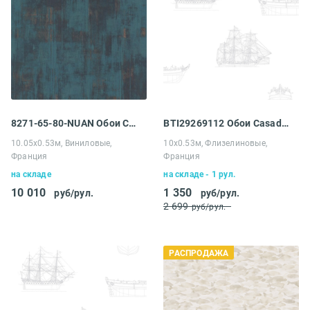
8271-65-80-NUAN Обои Casadeco Nuances
BTI29269112 Обои Casadeco Baltic
10.05х0.53м, Виниловые,
10х0.53м, Флизелиновые,
Франция
Франция
на складе
на складе - 1 рул.
10 010
1 350
руб/рул.
руб/рул.
2 699
руб/рул.
РАСПРОДАЖА