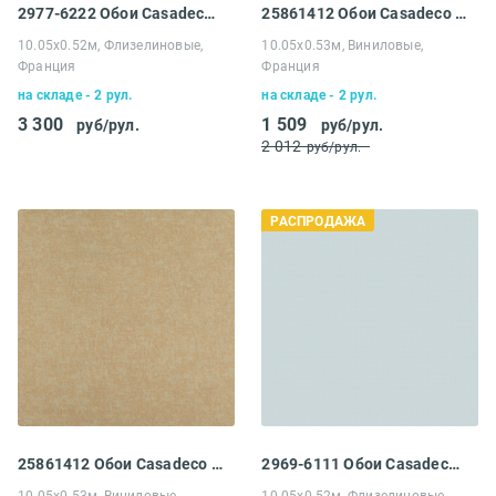
2977-6222 Обои Casadeco My little world
25861412 Обои Casadeco Atelier
10.05х0.52м, Флизелиновые,
10.05х0.53м, Виниловые,
Франция
Франция
на складе - 2 рул.
на складе - 2 рул.
3 300
1 509
руб/рул.
руб/рул.
2 012
руб/рул.
РАСПРОДАЖА
25861412 Обои Casadeco Atelier
2969-6111 Обои Casadeco My little world
10.05х0.53м, Виниловые,
10.05х0.52м, Флизелиновые,