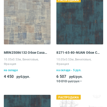
РАСПРОДАЖА
MRN25086132 Обои Casadeco Marina
8271-65-80-NUAN Обои Casadeco Nuances
10.05х0.53м, Виниловые,
10.05х0.53м, Виниловые,
Франция
Франция
на складе
на складе - 5 рул.
4 450
6 507
руб/рул.
руб/рул.
10 010
руб/рул.
РАСПРОДАЖА