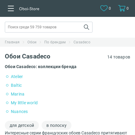
0
0
Главная
Обои
По брендам
Casadeco
Обои Casadeco
14 товаров
Обои Casadeco: коллекции бренда
Atelier
Baltic
Marina
My little world
Nuances
для детской
в полоску
Интересные серии французских обоев Casadeco притягивают