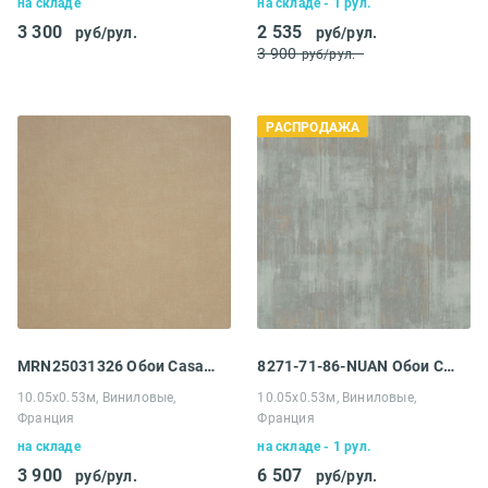
на складе
на складе - 1 рул.
3 300
2 535
руб/рул.
руб/рул.
3 900
руб/рул.
РАСПРОДАЖА
MRN25031326 Обои Casadeco Marina
8271-71-86-NUAN Обои Casadeco Nuances
10.05х0.53м, Виниловые,
10.05х0.53м, Виниловые,
Франция
Франция
на складе
на складе - 1 рул.
3 900
6 507
руб/рул.
руб/рул.