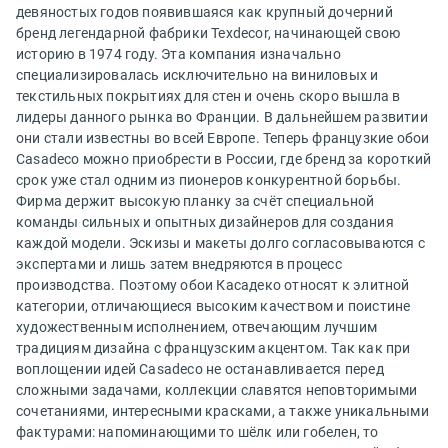
девяностых годов появившаяся как крупный дочерний
бренд легендарной фабрики Texdecor, начинающей свою
историю в 1974 году. Эта компания изначально
специализировалась исключительно на виниловых и
текстильных покрытиях для стен и очень скоро вышла в
лидеры данного рынка во Франции. В дальнейшем развитии
они стали известны во всей Европе. Теперь французкие обои
Casadeco можно приобрести в России, где бренд за короткий
срок уже стал одним из пионеров конкурентной борьбы.
Фирма держит высокую планку за счёт специальной
команды сильных и опытных дизайнеров для создания
каждой модели. Эскизы и макеты долго согласовываются с
экспертами и лишь затем внедряются в процесс
производства. Поэтому обои Касадеко относят к элитной
категории, отличающиеся высоким качеством и поистине
художественным исполнением, отвечающим лучшим
традициям дизайна с французским акцентом. Так как при
воплощении идей Casadeco не останавливается перед
сложными задачами, коллекции славятся неповторимыми
сочетаниями, интересными красками, а также уникальными
фактурами: напоминающими то шёлк или гобелен, то