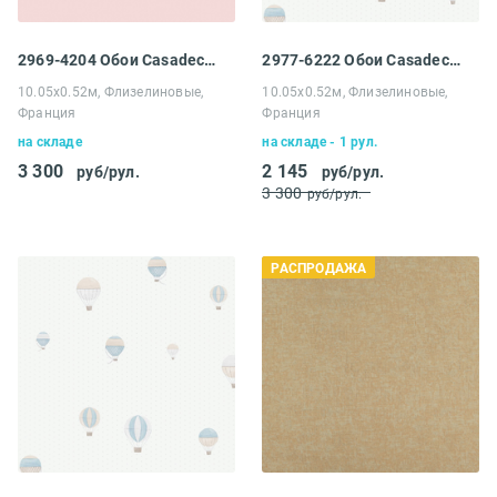
2969-4204 Обои Casadeco My little world
2977-6222 Обои Casadeco My little world
10.05х0.52м, Флизелиновые,
10.05х0.52м, Флизелиновые,
Франция
Франция
на складе
на складе - 1 рул.
3 300
2 145
руб/рул.
руб/рул.
3 300
руб/рул.
РАСПРОДАЖА