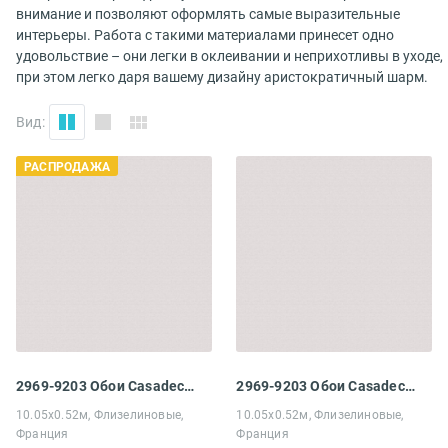
внимание и позволяют оформлять самые выразительные
интерьеры. Работа с такими материалами принесет одно
удовольствие – они легки в оклеивании и неприхотливы в уходе,
при этом легко даря вашему дизайну аристократичный шарм.
Вид:
РАСПРОДАЖА
2969-9203 Обои Casadeco My little world
2969-9203 Обои Casadeco My little world
10.05х0.52м, Флизелиновые,
10.05х0.52м, Флизелиновые,
Франция
Франция