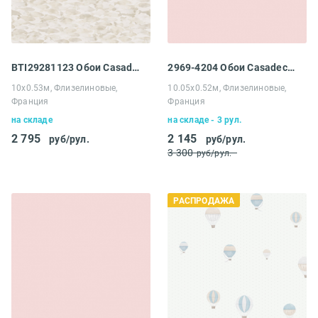
BTI29281123 Обои Casadeco Baltic
2969-4204 Обои Casadeco My little world
10х0.53м, Флизелиновые,
10.05х0.52м, Флизелиновые,
Франция
Франция
на складе
на складе - 3 рул.
2 795
2 145
руб/рул.
руб/рул.
3 300
руб/рул.
РАСПРОДАЖА