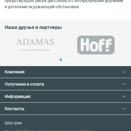
предотвращая риски диссонанса с интерьерными формами
и деталями окружающей обстановки.
Наши друзья и партнеры
Компания
Получение и оплата
Контакты
О компании
Информация
Доставка и оплата
Сотрудничество
Предзаказ товара с фабрики
Контакты
Как сделать заказ
Вакансии
Возврат товара
Политика конфиденциальности
E-mail:
Шоу-рум
Сертификаты