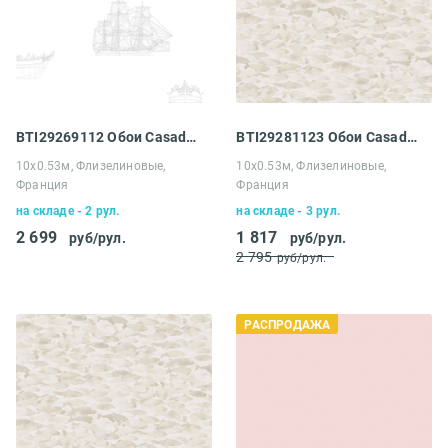
BTI29269112 Обои Casadeco Baltic
BTI29281123 Обои Casadeco Baltic
10х0.53м, Флизелиновые,
10х0.53м, Флизелиновые,
Франция
Франция
на складе - 2 рул.
на складе - 3 рул.
2 699
1 817
руб/рул.
руб/рул.
2 795
руб/рул.
РАСПРОДАЖА