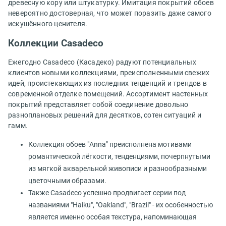
древесную кору или штукатурку. Имитация покрытий обоев
невероятно достоверная, что может поразить даже самого
искушённого ценителя.
Коллекции Casadeco
Ежегодно Casadeco (Касадеко) радуют потенциальных
клиентов новыми коллекциями, преисполненными свежих
идей, проистекающих из последних тенденций и трендов в
современной отделке помещений. Ассортимент настенных
покрытий представляет собой соединение довольно
разноплановых решений для десятков, сотен ситуаций и
гамм.
Коллекция обоев "Anna" преисполнена мотивами
романтической лёгкости, тенденциями, почерпнутыми
из мягкой акварельной живописи и разнообразными
цветочными образами.
Также Casadeco успешно продвигает серии под
названиями "Haiku", "Oakland", "Brazil" - их особенностью
является именно особая текстура, напоминающая