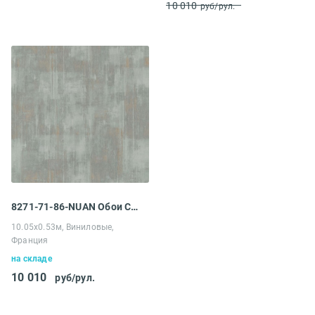
10 010
руб/рул.
8271-71-86-NUAN Обои Casadeco Nuances
10.05х0.53м, Виниловые,
Франция
на складе
10 010
руб/рул.