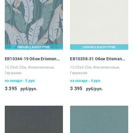
ОБРАЗЕЦ В ШОУ-РУМЕ
ОБРАЗЕЦ В ШОУ-РУМЕ
ER10344-19 Обои Erismann 4 Earth Melissa
ER10358-31 Обои Erismann 4 Earth Melissa
10.05х0.53м, Флизелиновые,
10.05х0.53м, Флизелиновые,
Германия
Германия
на складе - 5 рул.
на складе - 4 рул.
3 395
3 395
руб/рул.
руб/рул.