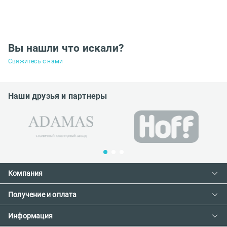
Вы нашли что искали?
Свяжитесь с нами
Наши друзья и партнеры
Компания
Получение и оплата
Контакты
О компании
Информация
Доставка и оплата