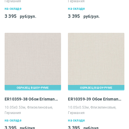
Германия
Германия
на складе
на складе
3 395
3 395
руб/рул.
руб/рул.
ОБРАЗЕЦ В ШОУ-РУМЕ
ОБРАЗЕЦ В ШОУ-РУМЕ
ER10359-38 Обои Erismann 4 Earth Melissa
ER10359-39 Обои Erismann 4 Earth Melissa
10.05х0.53м, Флизелиновые,
10.05х0.53м, Флизелиновые,
Германия
Германия
на складе
на складе
3 395
3 395
руб/рул.
руб/рул.