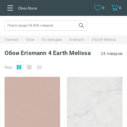
0
0
Главная
Обои
По брендам
Erismann
4 Earth Melissa
Обои Erismann 4 Earth Melissa
24 товаров
Вид: